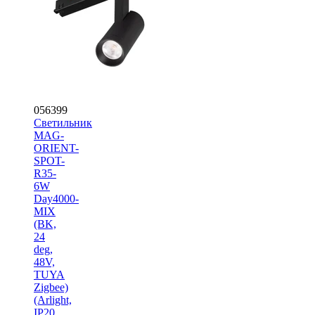
056399
Светильник
MAG-
ORIENT-
SPOT-
R35-
6W
Day4000-
MIX
(BK,
24
deg,
48V,
TUYA
Zigbee)
(Arlight,
IP20