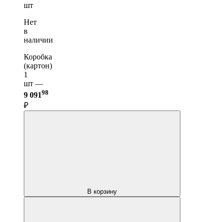
шт
Нет
в
наличии
Коробка
(картон)
1
шт —
98
9 091
₽
В корзину