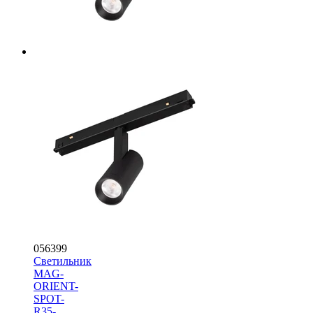
056399
Светильник
MAG-
ORIENT-
SPOT-
R35-