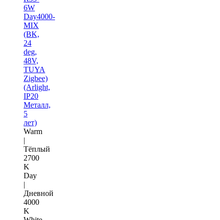
6W
Day4000-
MIX
(BK,
24
deg,
48V,
TUYA
Zigbee)
(Arlight,
IP20
Металл,
5
лет)
Warm
|
Тёплый
2700
K
Day
|
Дневной
4000
K
White