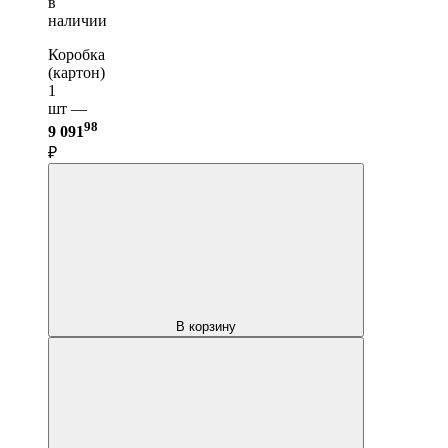
в
наличии
Коробка
(картон)
1
шт —
98
9 091
₽
В корзину