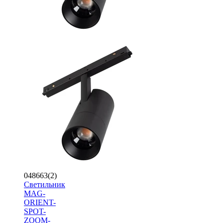
048663(2)
Светильник
MAG-
ORIENT-
SPOT-
ZOOM-