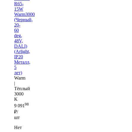
R65-
15W
Warm3000
(Черный,
20-
60
deg,
48V,
DALI)
(Arlight,
IP20
Металл,
5
лет)
Warm
|
Тёплый
3000
K
98
9 091
₽/
шт
Нет