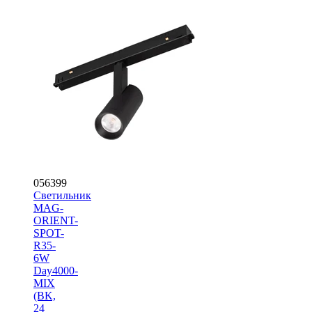
056399
Светильник
MAG-
ORIENT-
SPOT-
R35-
6W
Day4000-
MIX
(BK,
24