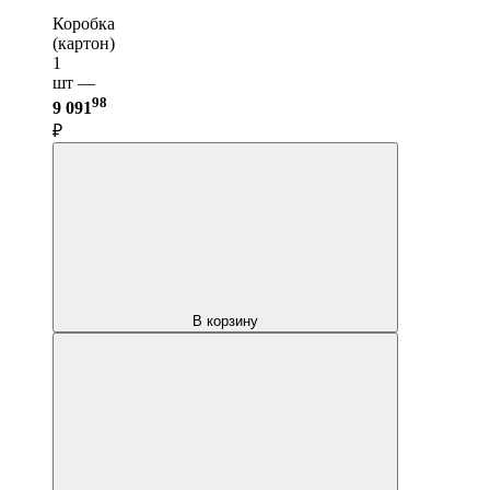
Коробка
(картон)
1
шт —
98
9 091
₽
В корзину