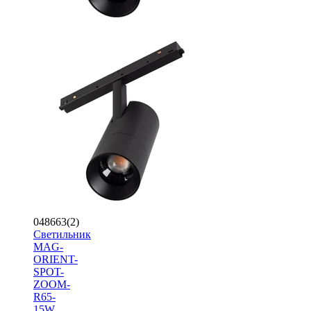
048663(2)
Светильник
MAG-
ORIENT-
SPOT-
ZOOM-
R65-
15W