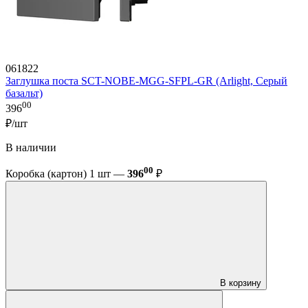
061822
Заглушка поста SCT-NOBE-MGG-SFPL-GR (Arlight, Серый
базальт)
00
396
₽/шт
В наличии
00
Коробка (картон) 1 шт —
396
₽
В корзину