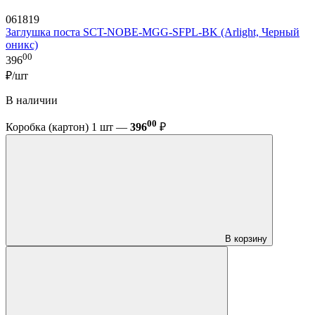
061819
Заглушка поста SCT-NOBE-MGG-SFPL-BK (Arlight, Черный
оникс)
00
396
₽/шт
В наличии
00
Коробка (картон) 1 шт —
396
₽
В корзину