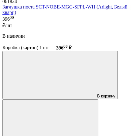
061824
Заглушка поста SCT-NOBE-MGG-SFPL-WH (Arlight, Белый
кварц)
00
396
₽/шт
В наличии
00
Коробка (картон) 1 шт —
396
₽
В корзину