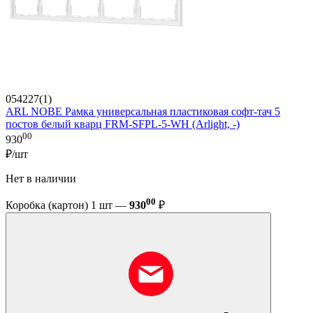
054227(1)
ARL NOBE Рамка универсальная пластиковая софт-тач 5
постов белый кварц FRM-SFPL-5-WH (Arlight, -)
00
930
₽/шт
Нет в наличии
00
Коробка (картон) 1 шт —
930
₽