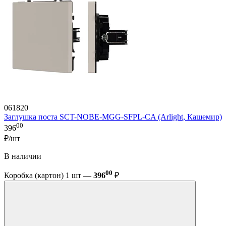
061820
Заглушка поста SCT-NOBE-MGG-SFPL-CA (Arlight, Кашемир)
00
396
₽/шт
В наличии
00
Коробка (картон) 1 шт —
396
₽