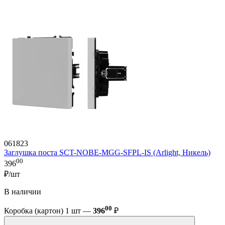
061823
Заглушка поста SCT-NOBE-MGG-SFPL-IS (Arlight, Никель)
00
396
₽/шт
В наличии
00
Коробка (картон) 1 шт —
396
₽