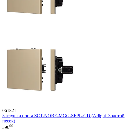
061821
Заглушка поста SCT-NOBE-MGG-SFPL-GD (Arlight, Золотой
песок)
00
396