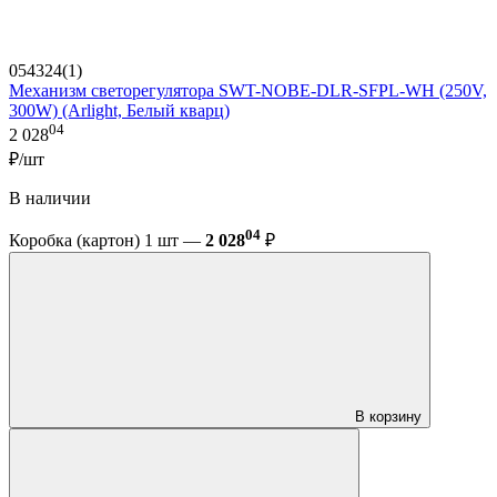
054324(1)
Механизм светорегулятора SWT-NOBE-DLR-SFPL-WH (250V,
300W) (Arlight, Белый кварц)
04
2 028
₽/шт
В наличии
04
Коробка (картон) 1 шт —
2 028
₽
В корзину