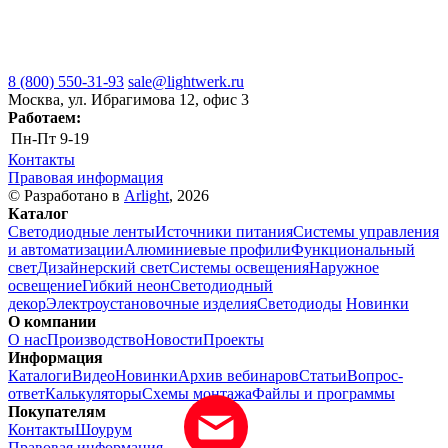
8 (800) 550-31-93
sale@lightwerk.ru
Москва, ул. Ибрагимова 12, офис 3
Работаем:
Пн-Пт
9-19
Контакты
Правовая информация
© Разработано в
Arlight
, 2026
Каталог
Светодиодные ленты
Источники питания
Системы управления
и автоматизации
Алюминиевые профили
Функциональный
свет
Дизайнерский свет
Системы освещения
Наружное
освещение
Гибкий неон
Светодиодный
декор
Электроустановочные изделия
Светодиоды
Новинки
О компании
О нас
Производство
Новости
Проекты
Информация
Каталоги
Видео
Новинки
Архив вебинаров
Статьи
Вопрос-
ответ
Калькуляторы
Схемы монтажа
Файлы и программы
Покупателям
Контакты
Шоурум
Правовая информация