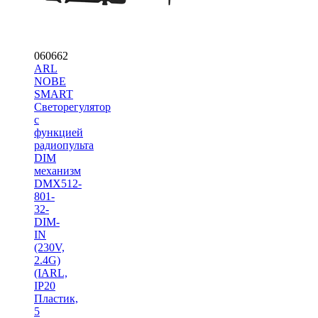
060662
ARL
NOBE
SMART
Светорегулятор
с
функцией
радиопульта
DIM
механизм
DMX512-
801-
32-
DIM-
IN
(230V,
2.4G)
(IARL,
IP20
Пластик,
5