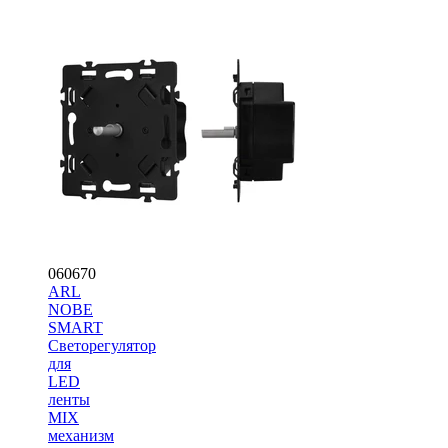
060670
ARL
NOBE
SMART
Светорегулятор
для
LED
ленты
MIX
механизм