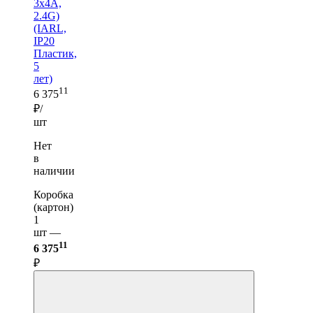
3х4A,
2.4G)
(IARL,
IP20
Пластик,
5
лет)
11
6 375
₽/
шт
Нет
в
наличии
Коробка
(картон)
1
шт —
11
6 375
₽