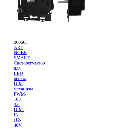
060668
ARL
NOBE
SMART
Светорегулятор
для
LED
ленты
DIM
механизм
PWM-
103-
32-
DIM-
IN
(12-
48V,