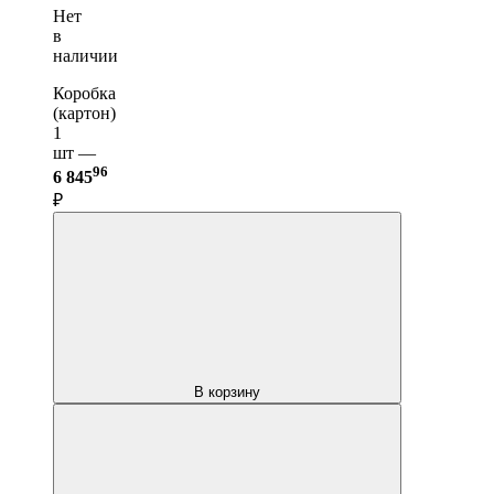
Нет
в
наличии
Коробка
(картон)
1
шт —
96
6 845
₽
В корзину