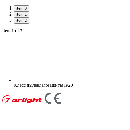
item 0
item 1
item 2
Item 1 of 3
Класс пылевлагозащиты
IP20