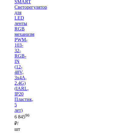
SMART
Светорегулятор
для
LED
ленты
RGB
механизм
PWM-
103-
32-
RGB-
IN
(12-
48V,
3x4A,
2.4G)
(IARL,
IP20
Пластик,
5
лет)
96
6 845
₽/
шт