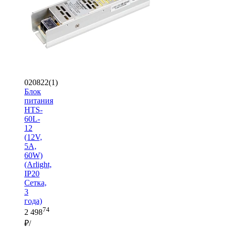
020822(1)
Блок
питания
HTS-
60L-
12
(12V,
5A,
60W)
(Arlight,
IP20
Сетка,
3
года)
74
2 498
₽/