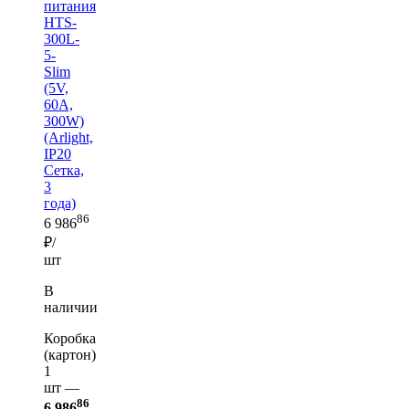
питания
HTS-
300L-
5-
Slim
(5V,
60A,
300W)
(Arlight,
IP20
Сетка,
3
года)
86
6 986
₽/
шт
В
наличии
Коробка
(картон)
1
шт —
86
6 986