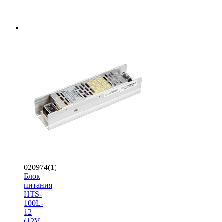
020974(1)
Блок
питания
HTS-
100L-
12
(12V,