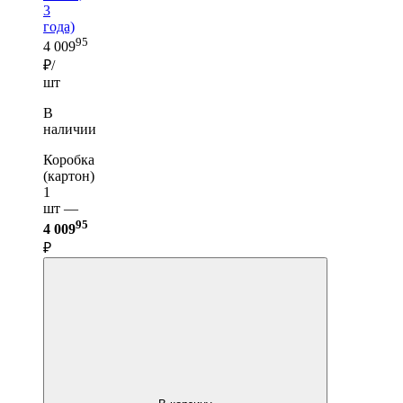
3
года)
95
4 009
₽/
шт
В
наличии
Коробка
(картон)
1
шт —
95
4 009
₽