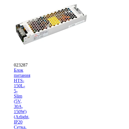
023287
Блок
питания
HTS-
150L-
5-
Slim
(5V,
30A,
150W)
(Arlight,
IP20
Сетка,