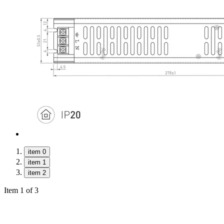
item 0
item 1
item 2
Item 1 of 3