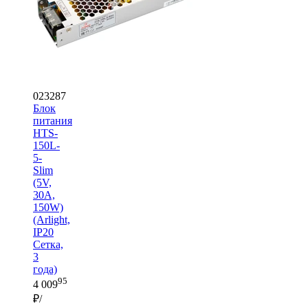
023287
Блок
питания
HTS-
150L-
5-
Slim
(5V,
30A,
150W)
(Arlight,
IP20
Сетка,
3
года)
95
4 009
₽/