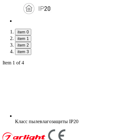
item 0
item 1
item 2
item 3
Item 1 of 4
Класс пылевлагозащиты
IP20