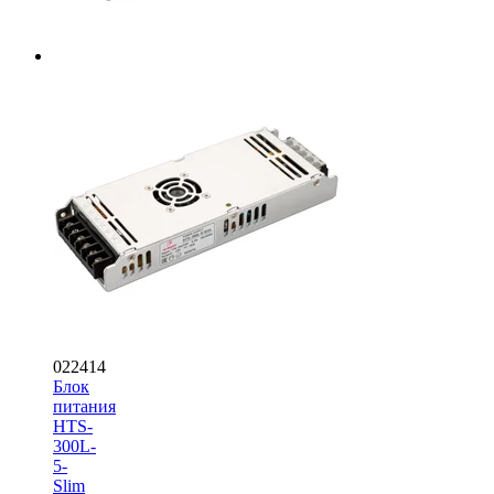
022414
Блок
питания
HTS-
300L-
5-
Slim