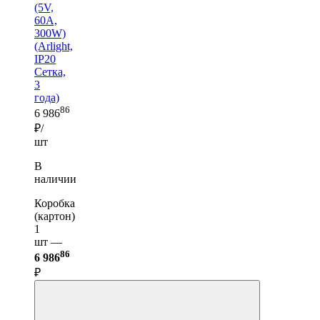
(5V,
60A,
300W)
(Arlight,
IP20
Сетка,
3
года)
86
6 986
₽/
шт
В
наличии
Коробка
(картон)
1
шт —
86
6 986
₽