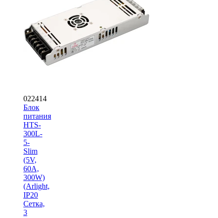
022414
Блок
питания
HTS-
300L-
5-
Slim
(5V,
60A,
300W)
(Arlight,
IP20
Сетка,
3