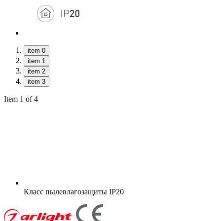
item 0
item 1
item 2
item 3
Item 1 of 4
Класс пылевлагозащиты
IP20