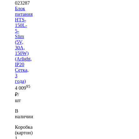
023287
Блок
питания
HTS-
150L-
5-
Slim
(5V,
30A,
150W)
(Arlight,
IP20
Сетка,
3
года)
95
4 009
₽/
шт
В
наличии
Коробка
(картон)
1