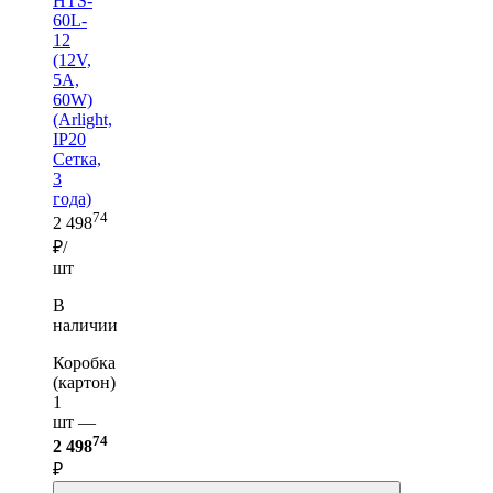
HTS-
60L-
12
(12V,
5A,
60W)
(Arlight,
IP20
Сетка,
3
года)
74
2 498
₽/
шт
В
наличии
Коробка
(картон)
1
шт —
74
2 498
₽