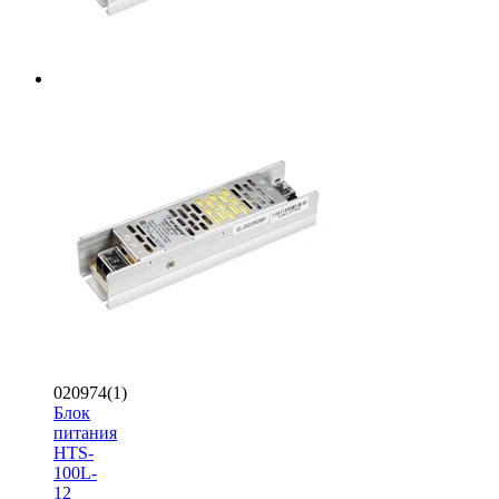
020974(1)
Блок
питания
HTS-
100L-
12