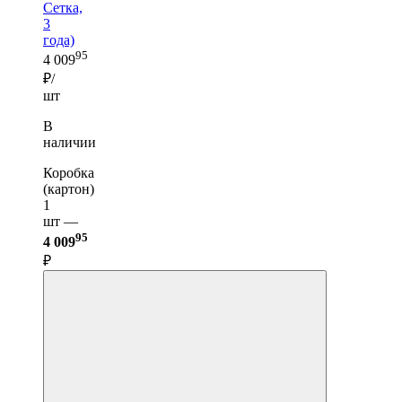
Сетка,
3
года)
95
4 009
₽/
шт
В
наличии
Коробка
(картон)
1
шт —
95
4 009
₽