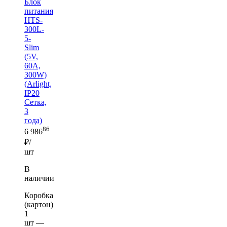
Блок
питания
HTS-
300L-
5-
Slim
(5V,
60A,
300W)
(Arlight,
IP20
Сетка,
3
года)
86
6 986
₽/
шт
В
наличии
Коробка
(картон)
1
шт —