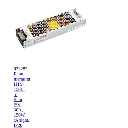
023287
Блок
питания
HTS-
150L-
5-
Slim
(5V,
30A,
150W)
(Arlight,
IP20