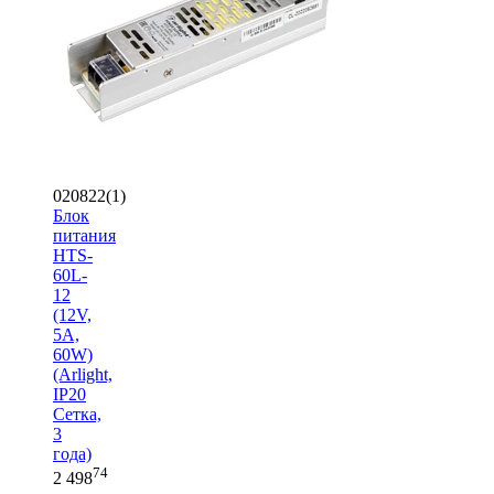
020822(1)
Блок
питания
HTS-
60L-
12
(12V,
5A,
60W)
(Arlight,
IP20
Сетка,
3
года)
74
2 498