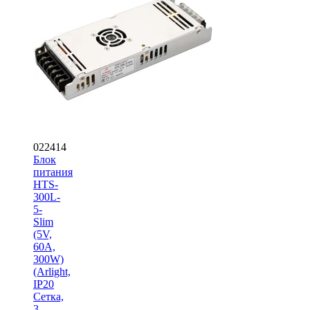
022414
Блок
питания
HTS-
300L-
5-
Slim
(5V,
60A,
300W)
(Arlight,
IP20
Сетка,
3