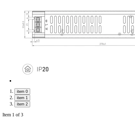
item 0
item 1
item 2
Item 1 of 3