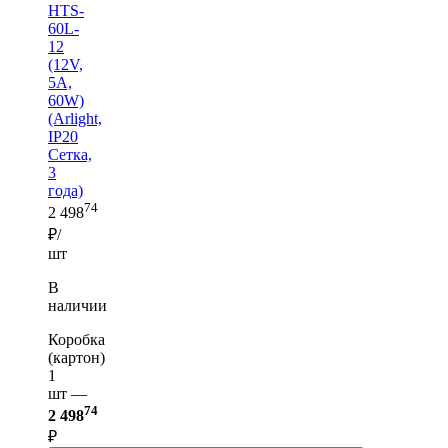
HTS-
60L-
12
(12V,
5A,
60W)
(Arlight,
IP20
Сетка,
3
года)
74
2 498
₽/
шт
В
наличии
Коробка
(картон)
1
шт —
74
2 498
₽