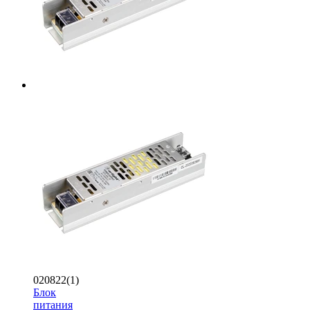
020822(1)
Блок
питания