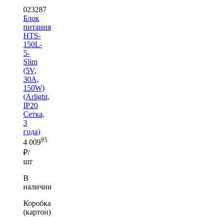
023287
Блок
питания
HTS-
150L-
5-
Slim
(5V,
30A,
150W)
(Arlight,
IP20
Сетка,
3
года)
95
4 009
₽/
шт
В
наличии
Коробка
(картон)