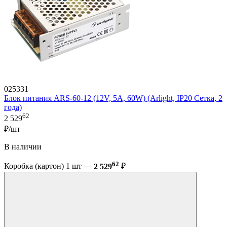
025331
Блок питания ARS-60-12 (12V, 5A, 60W) (Arlight, IP20 Сетка, 2
года)
62
2 529
₽/шт
В наличии
62
Коробка (картон) 1 шт —
2 529
₽