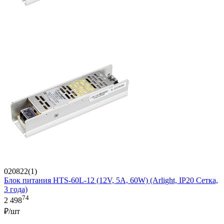
020822(1)
Блок питания HTS-60L-12 (12V, 5A, 60W) (Arlight, IP20 Сетка,
3 года)
74
2 498
₽/шт