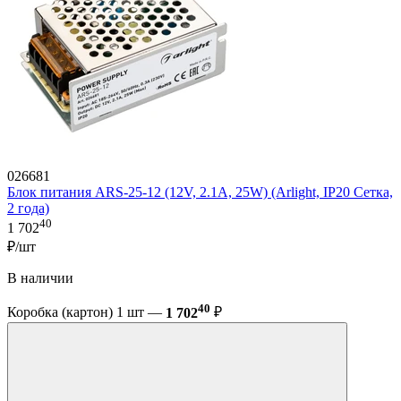
026681
Блок питания ARS-25-12 (12V, 2.1A, 25W) (Arlight, IP20 Сетка,
2 года)
40
1 702
₽/шт
В наличии
40
Коробка (картон) 1 шт —
1 702
₽