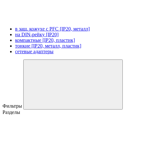
в защ. кожухе с PFC [IP20, металл]
на DIN-рейку [IP20]
компактные [IP20, пластик]
тонкие [IP20, металл, пластик]
сетевые адаптеры
Фильтры
Разделы