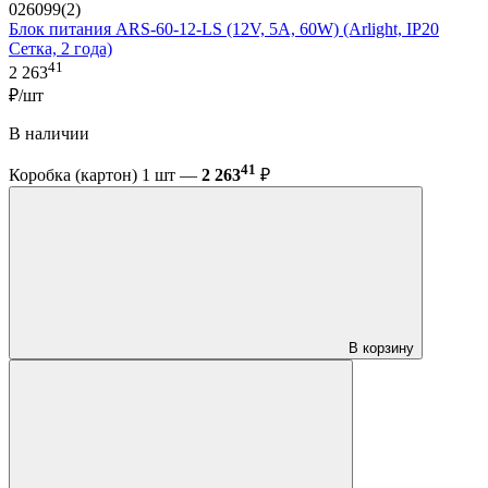
026099(2)
Блок питания ARS-60-12-LS (12V, 5A, 60W) (Arlight, IP20
Сетка, 2 года)
41
2 263
₽/шт
В наличии
41
Коробка (картон) 1 шт —
2 263
₽
В корзину