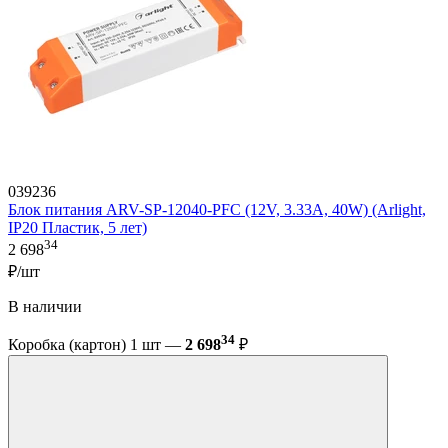
039236
Блок питания ARV-SP-12040-PFC (12V, 3.33A, 40W) (Arlight,
IP20 Пластик, 5 лет)
34
2 698
₽/шт
В наличии
34
Коробка (картон) 1 шт —
2 698
₽