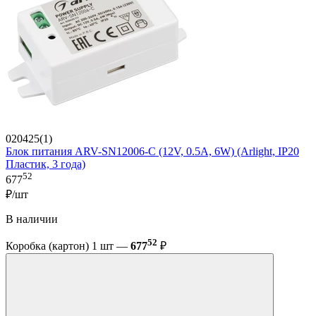
020425(1)
Блок питания ARV-SN12006-C (12V, 0.5A, 6W) (Arlight, IP20
Пластик, 3 года)
52
677
₽/шт
В наличии
52
Коробка (картон) 1 шт —
677
₽