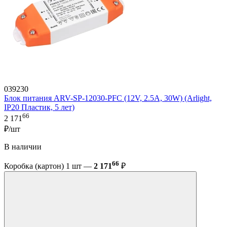
039230
Блок питания ARV-SP-12030-PFC (12V, 2.5A, 30W) (Arlight,
IP20 Пластик, 5 лет)
66
2 171
₽/шт
В наличии
66
Коробка (картон) 1 шт —
2 171
₽