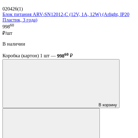
020426(1)
Блок питания ARV-SN12012-C (12V, 1A, 12W) (Arlight, IP20
Пластик, 3 года)
60
998
₽/шт
В наличии
60
Коробка (картон) 1 шт —
998
₽
В корзину