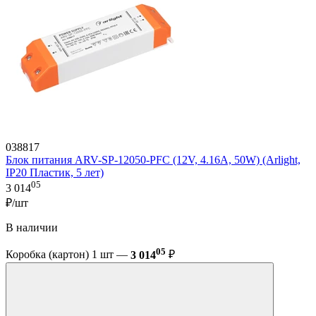
038817
Блок питания ARV-SP-12050-PFC (12V, 4.16A, 50W) (Arlight,
IP20 Пластик, 5 лет)
05
3 014
₽/шт
В наличии
05
Коробка (картон) 1 шт —
3 014
₽