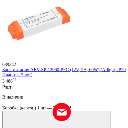
039242
Блок питания ARV-SP-12060-PFC (12V, 5A, 60W) (Arlight, IP20
Пластик, 5 лет)
06
3 488
₽/шт
В наличии
06
Коробка (картон) 1 шт —
3 488
₽