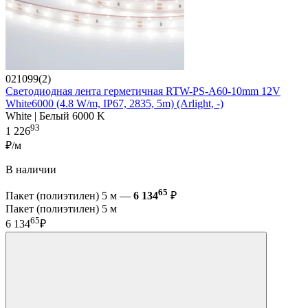
021099(2)
Светодиодная лента герметичная RTW-PS-A60-10mm 12V
White6000 (4.8 W/m, IP67, 2835, 5m) (Arlight, -)
White | Белый 6000 K
93
1 226
₽/м
В наличии
65
Пакет (полиэтилен) 5 м —
6 134
₽
Пакет (полиэтилен) 5 м
65
6 134
₽