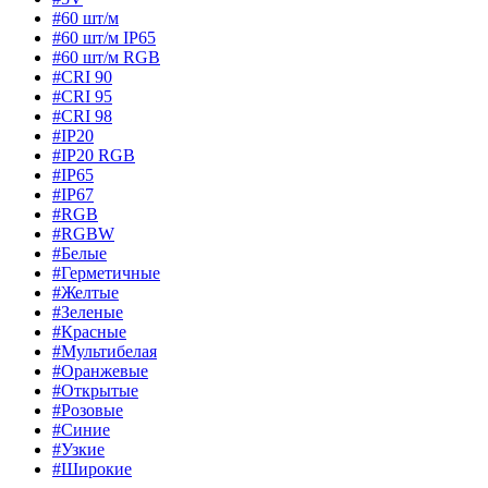
#60 шт/м
#60 шт/м IP65
#60 шт/м RGB
#CRI 90
#CRI 95
#CRI 98
#IP20
#IP20 RGB
#IP65
#IP67
#RGB
#RGBW
#Белые
#Герметичные
#Желтые
#Зеленые
#Красные
#Мультибелая
#Оранжевые
#Открытые
#Розовые
#Синие
#Узкие
#Широкие