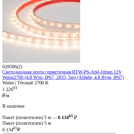
028506(2)
Светодиодная лента герметичная RTW-PS-A60-10mm 12V
Warm2700 (4.8 W/m, IP67, 2835, 5m) (Arlight, 4.8 Вт/м, IP67)
Warm | Тёплый 2700 K
93
1 226
₽/м
В наличии
65
Пакет (полиэтилен) 5 м —
6 134
₽
Пакет (полиэтилен) 5 м
65
6 134
₽