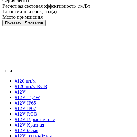
Серия ленты
Расчетная световая эффективность, лм/Вт
Гарантийный срок, год(а)
Место применения
Показать 15 товаров
Теги
#120 шт/м
#120 шт/м RGB
#12V
#12V 14,4W
#12V IP65
#12V IP67
#12V RGB
#12V Герметичные
#12V Красная
#12V белая
#12V тепло-белая