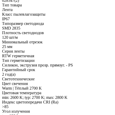
028547(2)
Тип товара
Лента
Класс пылевлагозащиты
IP67
Типоразмер светодиода
SMD 2835
Плотность светодиодов
120 шт/м
Минимальный отрезок
25 мм
Серия ленты
RTW герметичная
Тип герметизации
Силикон, экструзия прозр. прямоуг. - PS
Гарантийный срок
2 год(а)
Светотехнические
Цвет свечения
Warm | Тёплый 2700 K
Цветовая температура
min: 2600 K; typ: 2700 K; max: 2800 K
Индекс цветопередачи CRI (Ra)
>85
Угол излучения