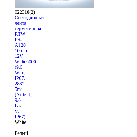
022318(2)
Светодиодная
лента
герметичная
RTW-
PS-
A120-
10mm
12V
White6000
(9.6
W/m,
IP67,
2835,
5m)
(Arlight,
9.6
Вт/
м,
IP67)
White
|
Белый