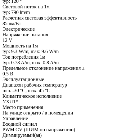
typ: 120 °
Световой поток на 1м
typ: 790 lm/m
Расчетная световая эффективность
85 лм/Вт
Электрические
Напряжение питания
12 V
Мощность на 1м
typ: 9.3 W/m; max: 9.6 W/m
Ток потребления 1м
typ: 0.78 A/m; max: 0.8 A/m
Предельное отклонение напряжения ±
0.5 В
Эксплуатационные
Диапазон рабочих температур
min: -30 °C; max: 45 °C
Климатическое исполнение
УХЛ1*
Место применения
На улице открыто / в помещении
Управление
Входной сигнал
PWM СV (ШИМ по напряжению)
Диммируемый(ая)