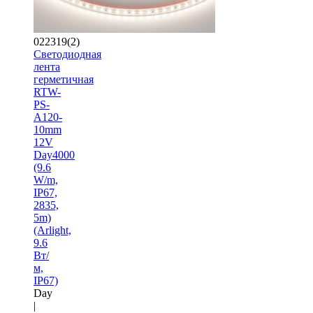
022319(2)
Светодиодная
лента
герметичная
RTW-
PS-
A120-
10mm
12V
Day4000
(9.6
W/m,
IP67,
2835,
5m)
(Arlight,
9.6
Вт/
м,
IP67)
Day
|