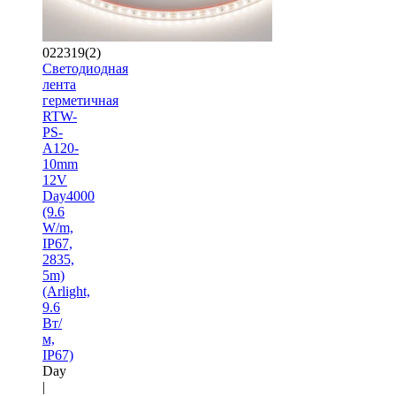
022319(2)
Светодиодная
лента
герметичная
RTW-
PS-
A120-
10mm
12V
Day4000
(9.6
W/m,
IP67,
2835,
5m)
(Arlight,
9.6
Вт/
м,
IP67)
Day
|