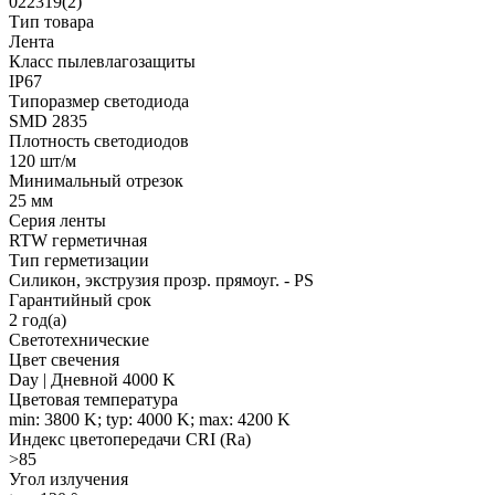
022319(2)
Тип товара
Лента
Класс пылевлагозащиты
IP67
Типоразмер светодиода
SMD 2835
Плотность светодиодов
120 шт/м
Минимальный отрезок
25 мм
Серия ленты
RTW герметичная
Тип герметизации
Силикон, экструзия прозр. прямоуг. - PS
Гарантийный срок
2 год(а)
Светотехнические
Цвет свечения
Day | Дневной 4000 K
Цветовая температура
min: 3800 K; typ: 4000 K; max: 4200 K
Индекс цветопередачи CRI (Ra)
>85
Угол излучения