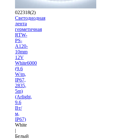
022318(2)
Светодиодная
лента
герметичная
RTW-
PS-
A120-
10mm
12V
White6000
(9.6
W/m,
IP67,
2835,
5m)
(Arlight,
9.6
Вт/
м,
IP67)
White
|
Белый