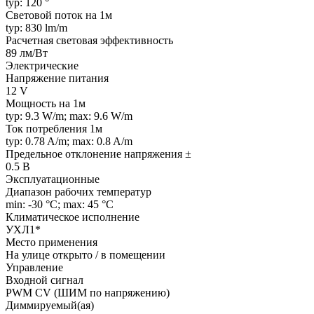
typ: 120 °
Световой поток на 1м
typ: 830 lm/m
Расчетная световая эффективность
89 лм/Вт
Электрические
Напряжение питания
12 V
Мощность на 1м
typ: 9.3 W/m; max: 9.6 W/m
Ток потребления 1м
typ: 0.78 A/m; max: 0.8 A/m
Предельное отклонение напряжения ±
0.5 В
Эксплуатационные
Диапазон рабочих температур
min: -30 °C; max: 45 °C
Климатическое исполнение
УХЛ1*
Место применения
На улице открыто / в помещении
Управление
Входной сигнал
PWM СV (ШИМ по напряжению)
Диммируемый(ая)