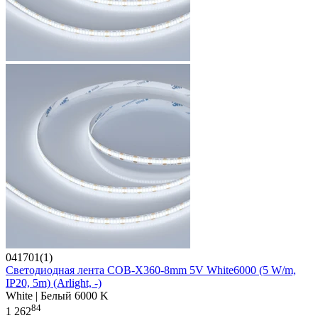
041701(1)
Светодиодная лента COB-X360-8mm 5V White6000 (5 W/m,
IP20, 5m) (Arlight, -)
White | Белый 6000 K
84
1 262