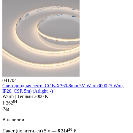
041704
Светодиодная лента COB-X360-8mm 5V Warm3000 (5 W/m,
IP20, CSP, 5m) (Arlight, -)
Warm | Тёплый 3000 K
84
1 262
₽/м
В наличии
20
Пакет (полиэтилен) 5 м —
6 314
₽