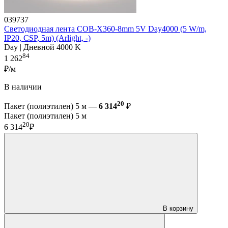
039737
Светодиодная лента COB-X360-8mm 5V Day4000 (5 W/m,
IP20, CSP, 5m) (Arlight, -)
Day | Дневной 4000 K
84
1 262
₽/м
В наличии
20
Пакет (полиэтилен) 5 м —
6 314
₽
Пакет (полиэтилен) 5 м
20
6 314
₽
В корзину