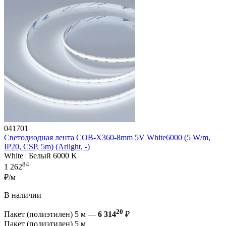
041701
Светодиодная лента COB-X360-8mm 5V White6000 (5 W/m,
IP20, CSP, 5m) (Arlight, -)
White | Белый 6000 K
84
1 262
₽/м
В наличии
20
Пакет (полиэтилен) 5 м —
6 314
₽
Пакет (полиэтилен) 5 м