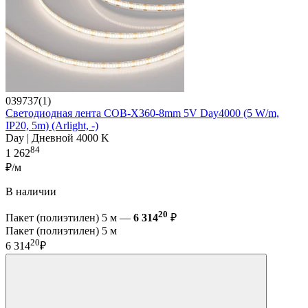
039737(1)
Светодиодная лента COB-X360-8mm 5V Day4000 (5 W/m,
IP20, 5m) (Arlight, -)
Day | Дневной 4000 K
84
1 262
₽/м
В наличии
20
Пакет (полиэтилен) 5 м —
6 314
₽
Пакет (полиэтилен) 5 м
20
6 314
₽