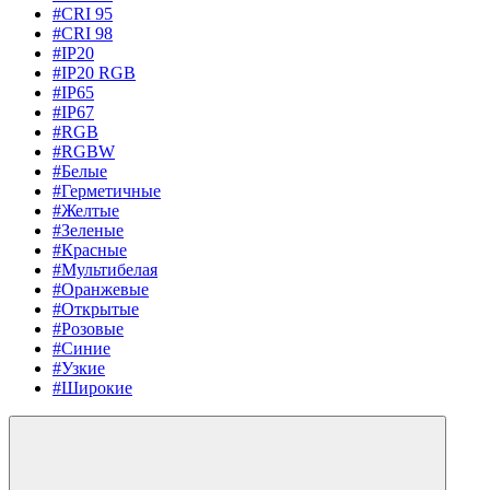
#CRI 95
#CRI 98
#IP20
#IP20 RGB
#IP65
#IP67
#RGB
#RGBW
#Белые
#Герметичные
#Желтые
#Зеленые
#Красные
#Мультибелая
#Оранжевые
#Открытые
#Розовые
#Синие
#Узкие
#Широкие