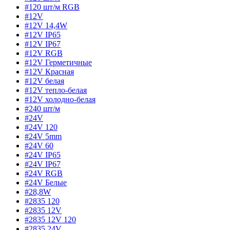
#120 шт/м RGB
#12V
#12V 14,4W
#12V IP65
#12V IP67
#12V RGB
#12V Герметичные
#12V Красная
#12V белая
#12V тепло-белая
#12V холодно-белая
#240 шт/м
#24V
#24V 120
#24V 5mm
#24V 60
#24V IP65
#24V IP67
#24V RGB
#24V Белые
#28,8W
#2835 120
#2835 12V
#2835 12V 120
#2835 24V