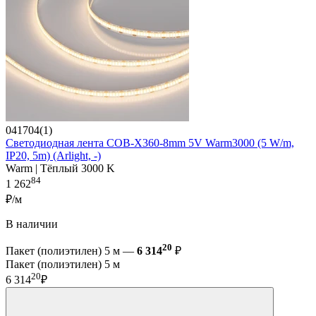
041704(1)
Светодиодная лента COB-X360-8mm 5V Warm3000 (5 W/m,
IP20, 5m) (Arlight, -)
Warm | Тёплый 3000 K
84
1 262
₽/м
В наличии
20
Пакет (полиэтилен) 5 м —
6 314
₽
Пакет (полиэтилен) 5 м
20
6 314
₽