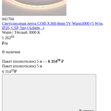
041704
Светодиодная лента COB-X360-8mm 5V Warm3000 (5 W/m,
IP20, CSP, 5m) (Arlight, -)
Warm | Тёплый 3000 K
84
1 262
₽/м
В наличии
20
Пакет (полиэтилен) 5 м —
6 314
₽
Пакет (полиэтилен) 5 м
20
6 314
₽
В корзину