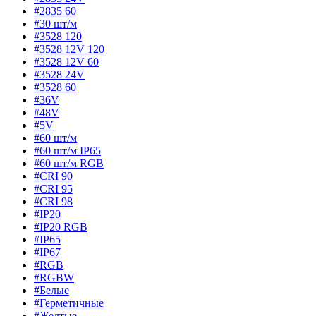
#2835 60
#30 шт/м
#3528 120
#3528 12V 120
#3528 12V 60
#3528 24V
#3528 60
#36V
#48V
#5V
#60 шт/м
#60 шт/м IP65
#60 шт/м RGB
#CRI 90
#CRI 95
#CRI 98
#IP20
#IP20 RGB
#IP65
#IP67
#RGB
#RGBW
#Белые
#Герметичные
#Желтые