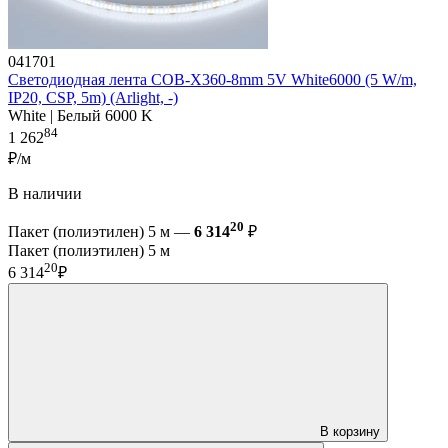
041701
Светодиодная лента COB-X360-8mm 5V White6000 (5 W/m,
IP20, CSP, 5m) (Arlight, -)
White | Белый 6000 K
84
1 262
₽/м
В наличии
20
Пакет (полиэтилен) 5 м —
6 314
₽
Пакет (полиэтилен) 5 м
20
6 314
₽
В корзину