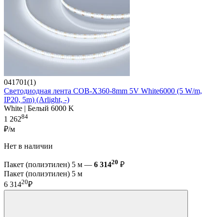
041701(1)
Светодиодная лента COB-X360-8mm 5V White6000 (5 W/m,
IP20, 5m) (Arlight, -)
White | Белый 6000 K
84
1 262
₽/м
Нет в наличии
20
Пакет (полиэтилен) 5 м —
6 314
₽
Пакет (полиэтилен) 5 м
20
6 314
₽