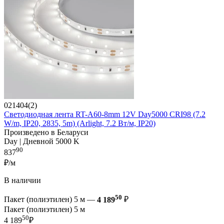
021404(2)
Светодиодная лента RT-A60-8mm 12V Day5000 CRI98 (7.2
W/m, IP20, 2835, 5m) (Arlight, 7.2 Вт/м, IP20)
Произведено в Беларуси
Day | Дневной 5000 K
90
837
₽/м
В наличии
50
Пакет (полиэтилен) 5 м —
4 189
₽
Пакет (полиэтилен) 5 м
50
4 189
₽