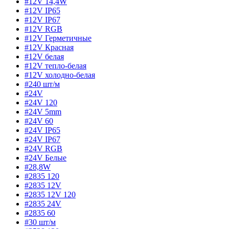
#12V 14,4W
#12V IP65
#12V IP67
#12V RGB
#12V Герметичные
#12V Красная
#12V белая
#12V тепло-белая
#12V холодно-белая
#240 шт/м
#24V
#24V 120
#24V 5mm
#24V 60
#24V IP65
#24V IP67
#24V RGB
#24V Белые
#28,8W
#2835 120
#2835 12V
#2835 12V 120
#2835 24V
#2835 60
#30 шт/м