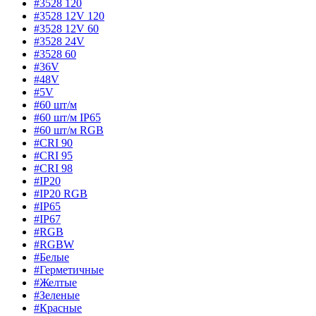
#3528 120
#3528 12V 120
#3528 12V 60
#3528 24V
#3528 60
#36V
#48V
#5V
#60 шт/м
#60 шт/м IP65
#60 шт/м RGB
#CRI 90
#CRI 95
#CRI 98
#IP20
#IP20 RGB
#IP65
#IP67
#RGB
#RGBW
#Белые
#Герметичные
#Желтые
#Зеленые
#Красные