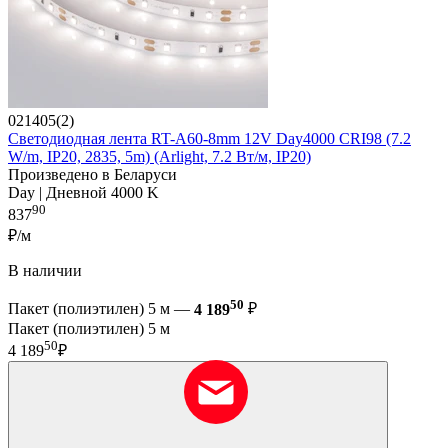
021405(2)
Светодиодная лента RT-A60-8mm 12V Day4000 CRI98 (7.2
W/m, IP20, 2835, 5m) (Arlight, 7.2 Вт/м, IP20)
Произведено в Беларуси
Day | Дневной 4000 K
90
837
₽/м
В наличии
50
Пакет (полиэтилен) 5 м —
4 189
₽
Пакет (полиэтилен) 5 м
50
4 189
₽