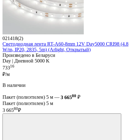
021418(2)
Светодиодная лента RT-A60-8mm 12V Day5000 CRI98 (4.8
W/m, IP20, 2835, 5m) (Arlight, Открытый)
Произведено в Беларуси
Day | Дневной 5000 K
16
733
₽/м
В наличии
80
Пакет (полиэтилен) 5 м —
3 665
₽
Пакет (полиэтилен) 5 м
80
3 665
₽