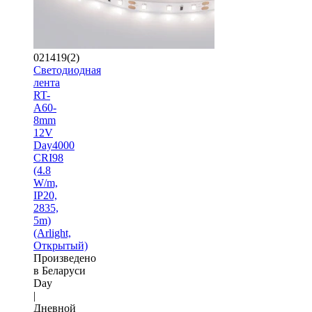
021419(2)
Светодиодная
лента
RT-
A60-
8mm
12V
Day4000
CRI98
(4.8
W/m,
IP20,
2835,
5m)
(Arlight,
Открытый)
Произведено
в Беларуси
Day
|
Дневной