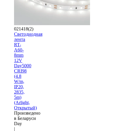
021418(2)
Светодиодная
лента
RT-
A60-
8mm
12V
Day5000
CRI98
(4.8
W/m,
IP20,
2835,
5m)
(Arlight,
Открытый)
Произведено
в Беларуси
Day
|