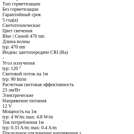
Тип герметизации
Без герметизации
Гарантийный срок
5 год(а)
Светотехнические
Цвет свечения
Blue | Синий 470 nm
Длина волны
typ: 470 nm
Индекс цветопередачи CRI (Ra)
-
Угол излучения
typ: 120 °
Световой поток на 1м
typ: 90 lm/m
Расчетная световая эффективность
23 лм/Вт
Электрические
Напряжение питания
12 V
Мощность на 1м
typ: 4 W/m; max: 4.8 W/m
Ток потребления 1м
typ: 0.33 A/m; max: 0.4 A/m
Предельное отклонение напряжения ±