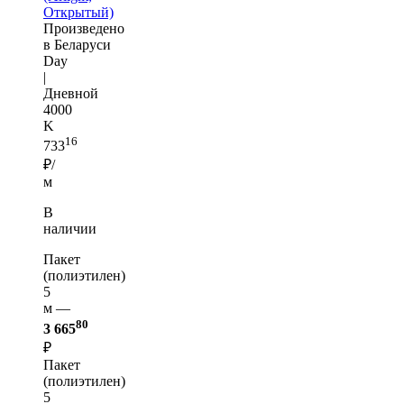
Открытый)
Произведено
в Беларуси
Day
|
Дневной
4000
K
16
733
₽/
м
В
наличии
Пакет
(полиэтилен)
5
м —
80
3 665
₽
Пакет
(полиэтилен)
5