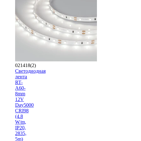
021418(2)
Светодиодная
лента
RT-
A60-
8mm
12V
Day5000
CRI98
(4.8
W/m,
IP20,
2835,
5m)