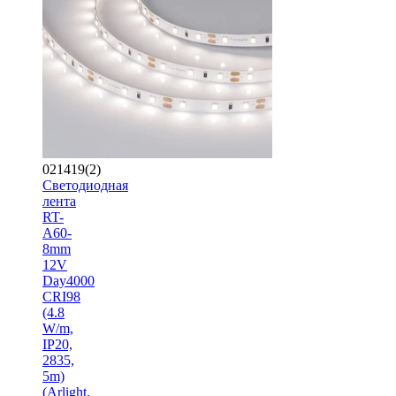
021419(2)
Светодиодная
лента
RT-
A60-
8mm
12V
Day4000
CRI98
(4.8
W/m,
IP20,
2835,
5m)
(Arlight,