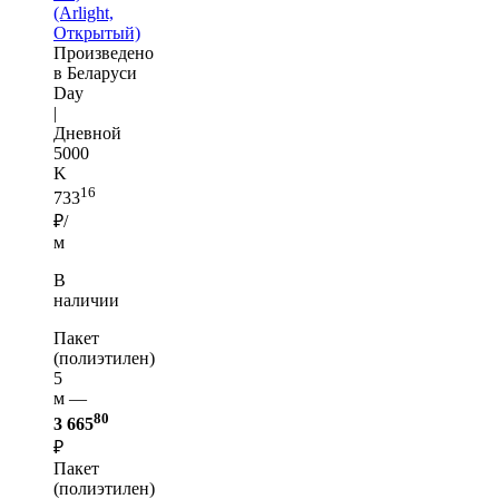
(Arlight,
Открытый)
Произведено
в Беларуси
Day
|
Дневной
5000
K
16
733
₽/
м
В
наличии
Пакет
(полиэтилен)
5
м —
80
3 665
₽
Пакет
(полиэтилен)