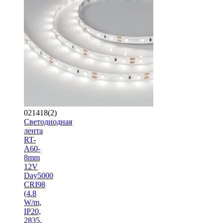
021418(2)
Светодиодная
лента
RT-
A60-
8mm
12V
Day5000
CRI98
(4.8
W/m,
IP20,
2835,