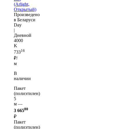
(Arlight,
Открытый)
Произведено
в Беларуси
Day
|
Дневной
4000
K
16
733
₽/
м
В
наличии
Пакет
(полиэтилен)
5
м —
80
3 665
₽
Пакет
(полиэтилен)