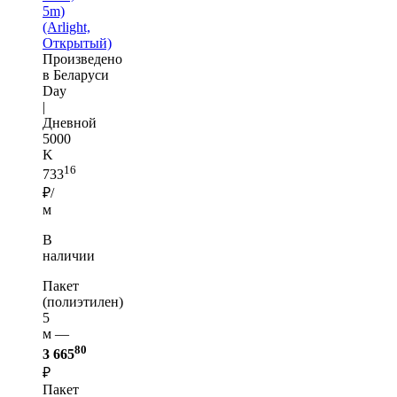
5m)
(Arlight,
Открытый)
Произведено
в Беларуси
Day
|
Дневной
5000
K
16
733
₽/
м
В
наличии
Пакет
(полиэтилен)
5
м —
80
3 665
₽
Пакет