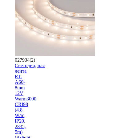
027934(2)
Светодиодная
лента
RT-
A60-
8mm
12V
Warm3000
CRI98
(4.8
W/m,
IP20,
2835,
5m)
(Arlight,