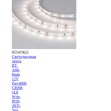
021419(2)
Светодиодная
лента
RT-
A60-
8mm
12V
Day4000
CRI98
(4.8
W/m,
IP20,
2835,
5m)