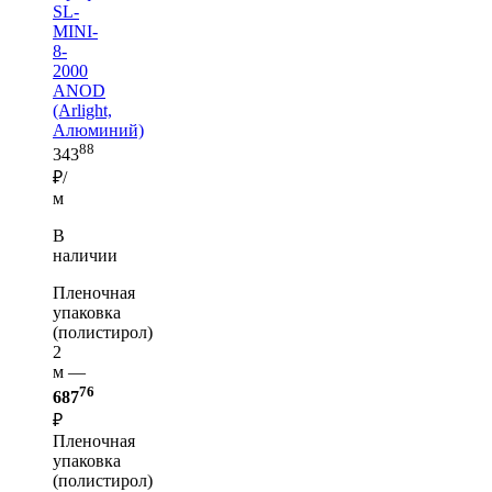
SL-
MINI-
8-
2000
ANOD
(Arlight,
Алюминий)
88
343
₽/
м
В
наличии
Пленочная
упаковка
(полистирол)
2
м —
76
687
₽
Пленочная
упаковка
(полистирол)