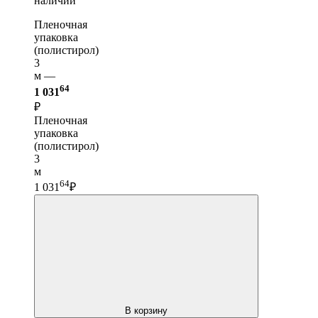
наличии
Пленочная
упаковка
(полистирол)
3
м —
64
1 031
₽
Пленочная
упаковка
(полистирол)
3
м
64
1 031
₽
В корзину