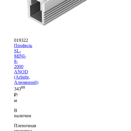
019322
Профиль
SL-
MINI-
8-
2000
ANOD
(Arlight,
Алюминий)
88
343
₽/
м
В
наличии
Пленочная
упаковка