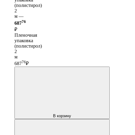
(полистирол)
2
м —
76
687
₽
Пленочная
упаковка
(полистирол)
2
м
76
687
₽
В корзину