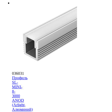
036031
Профиль
SL-
MINI-
8-
3000
ANOD
(Arlight,
Алюминий)