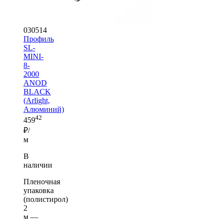
030514
Профиль
SL-
MINI-
8-
2000
ANOD
BLACK
(Arlight,
Алюминий)
42
459
₽/
м
В
наличии
Пленочная
упаковка
(полистирол)
2
м —