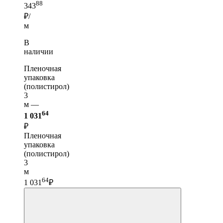
88
343
₽/
м
В
наличии
Пленочная
упаковка
(полистирол)
3
м —
64
1 031
₽
Пленочная
упаковка
(полистирол)
3
м
64
1 031
₽