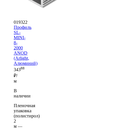
019322
Профиль
SL-
MINI-
8-
2000
ANOD
(Arlight,
Алюминий)
88
343
₽/
м
В
наличии
Пленочная
упаковка
(полистирол)
2
м —