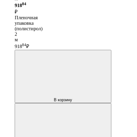
84
918
₽
Пленочная
упаковка
(полистирол)
2
м
84
918
₽
В корзину