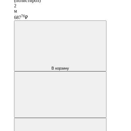
(полистирол)
2
м
76
687
₽
В корзину