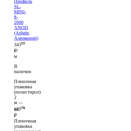
Профиль
SL-
MINI-
8-
2000
ANOD
(Arlight,
Алюминий)
88
343
₽/
м
В
наличии
Пленочная
упаковка
(полистирол)
2
м —
76
687
₽
Пленочная
упаковка