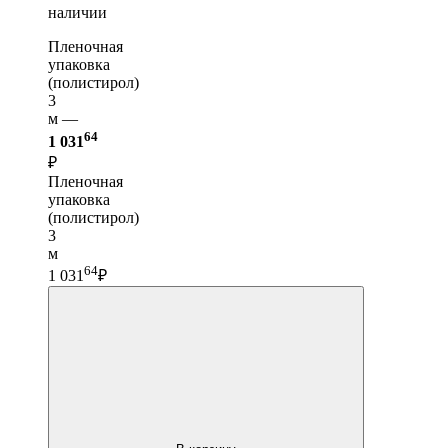
наличии
Пленочная
упаковка
(полистирол)
3
м —
64
1 031
₽
Пленочная
упаковка
(полистирол)
3
м
64
1 031
₽