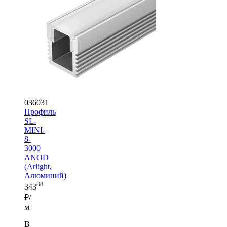
036031
Профиль
SL-
MINI-
8-
3000
ANOD
(Arlight,
Алюминий)
88
343
₽/
м
В