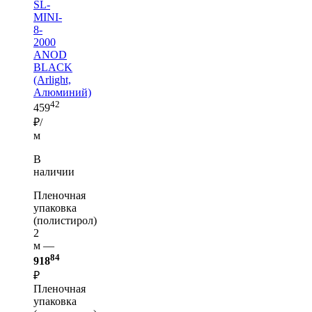
SL-
MINI-
8-
2000
ANOD
BLACK
(Arlight,
Алюминий)
42
459
₽/
м
В
наличии
Пленочная
упаковка
(полистирол)
2
м —
84
918
₽
Пленочная
упаковка