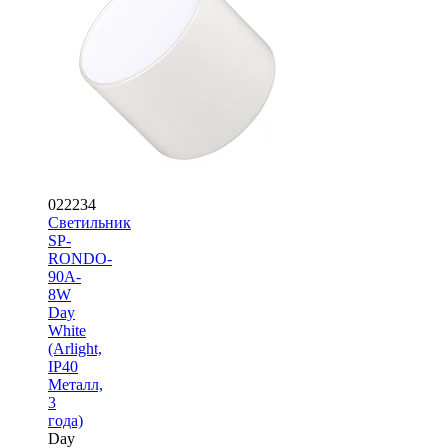
022234
Светильник
SP-
RONDO-
90A-
8W
Day
White
(Arlight,
IP40
Металл,
3
года)
Day