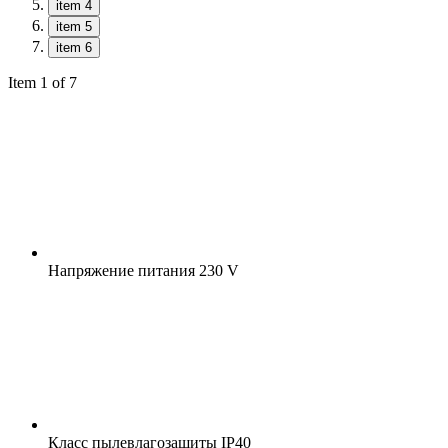
item 4
item 5
item 6
Item 1 of 7
Напряжение питания
230 V
Класс пылевлагозащиты
IP40