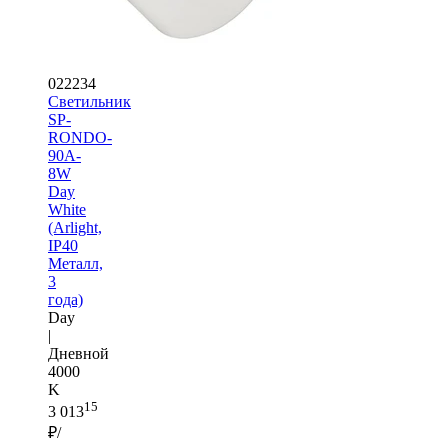
022234
Светильник
SP-
RONDO-
90A-
8W
Day
White
(Arlight,
IP40
Металл,
3
года)
Day
|
Дневной
4000
K
15
3 013
₽/