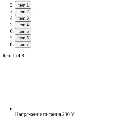
item 1
item 2
item 3
item 4
item 5
item 6
item 7
Item 1 of 8
Напряжение питания
230 V