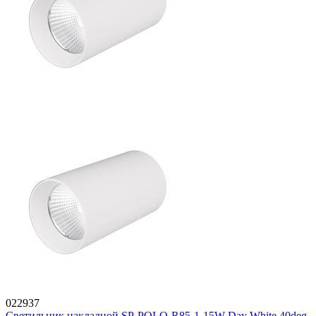
022937
Светильник накладной SP-POLO-R85-1-15W Day White 40deg