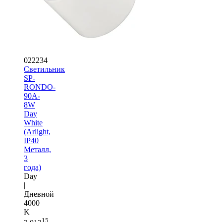
022234
Светильник
SP-
RONDO-
90A-
8W
Day
White
(Arlight,
IP40
Металл,
3
года)
Day
|
Дневной
4000
K
15