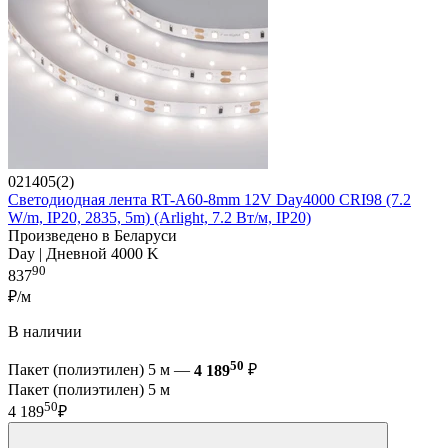
021405(2)
Светодиодная лента RT-A60-8mm 12V Day4000 CRI98 (7.2
W/m, IP20, 2835, 5m) (Arlight, 7.2 Вт/м, IP20)
Произведено в Беларуси
Day | Дневной 4000 K
90
837
₽/м
В наличии
50
Пакет (полиэтилен) 5 м —
4 189
₽
Пакет (полиэтилен) 5 м
50
4 189
₽