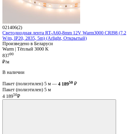
021406(2)
Светодиодная лента RT-A60-8mm 12V Warm3000 CRI98 (7.2
W/m, IP20, 2835, 5m) (Arlight, Открытый)
Произведено в Беларуси
Warm | Тёплый 3000 K
90
837
₽/м
В наличии
50
Пакет (полиэтилен) 5 м —
4 189
₽
Пакет (полиэтилен) 5 м
50
4 189
₽