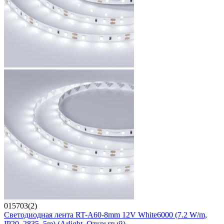
015703(2)
Светодиодная лента RT-A60-8mm 12V White6000 (7.2 W/m,
IP20, 2835, 5m) (Arlight, Открытый)