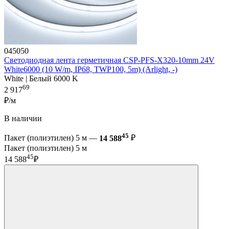
045050
Светодиодная лента герметичная CSP-PFS-X320-10mm 24V
White6000 (10 W/m, IP68, TWP100, 5m) (Arlight, -)
White | Белый 6000 K
69
2 917
₽/м
В наличии
45
Пакет (полиэтилен) 5 м —
14 588
₽
Пакет (полиэтилен) 5 м
45
14 588
₽