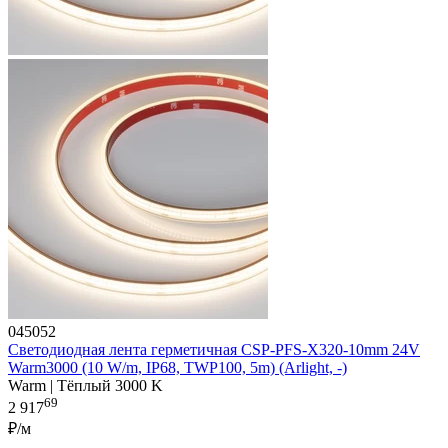
045052
Светодиодная лента герметичная CSP-PFS-X320-10mm 24V
Warm3000 (10 W/m, IP68, TWP100, 5m) (Arlight, -)
Warm | Тёплый 3000 K
69
2 917
₽/м