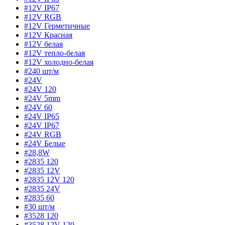
#12V IP67
#12V RGB
#12V Герметичные
#12V Красная
#12V белая
#12V тепло-белая
#12V холодно-белая
#240 шт/м
#24V
#24V 120
#24V 5mm
#24V 60
#24V IP65
#24V IP67
#24V RGB
#24V Белые
#28,8W
#2835 120
#2835 12V
#2835 12V 120
#2835 24V
#2835 60
#30 шт/м
#3528 120
#3528 12V 120