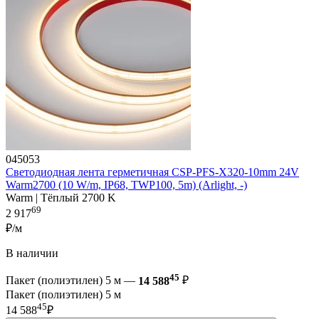
045053
Светодиодная лента герметичная CSP-PFS-X320-10mm 24V
Warm2700 (10 W/m, IP68, TWP100, 5m) (Arlight, -)
Warm | Тёплый 2700 K
69
2 917
₽/м
В наличии
45
Пакет (полиэтилен) 5 м —
14 588
₽
Пакет (полиэтилен) 5 м
45
14 588
₽