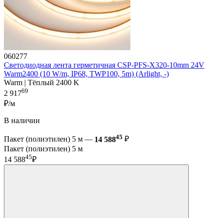
060277
Светодиодная лента герметичная CSP-PFS-X320-10mm 24V
Warm2400 (10 W/m, IP68, TWP100, 5m) (Arlight, -)
Warm | Тёплый 2400 K
69
2 917
₽/м
В наличии
45
Пакет (полиэтилен) 5 м —
14 588
₽
Пакет (полиэтилен) 5 м
45
14 588
₽