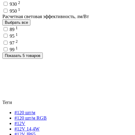
2
930
1
950
Расчетная световая эффективность, лм/Вт
Выбрать все
1
89
1
95
2
97
1
99
Показать 5 товаров
Теги
#120 шт/м
#120 шт/м RGB
#12V
#12V 14,4W
#12V IP65