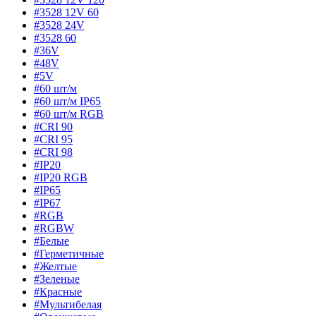
#3528 12V 60
#3528 24V
#3528 60
#36V
#48V
#5V
#60 шт/м
#60 шт/м IP65
#60 шт/м RGB
#CRI 90
#CRI 95
#CRI 98
#IP20
#IP20 RGB
#IP65
#IP67
#RGB
#RGBW
#Белые
#Герметичные
#Желтые
#Зеленые
#Красные
#Мультибелая