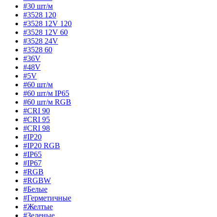
#30 шт/м
#3528 120
#3528 12V 120
#3528 12V 60
#3528 24V
#3528 60
#36V
#48V
#5V
#60 шт/м
#60 шт/м IP65
#60 шт/м RGB
#CRI 90
#CRI 95
#CRI 98
#IP20
#IP20 RGB
#IP65
#IP67
#RGB
#RGBW
#Белые
#Герметичные
#Желтые
#Зеленые