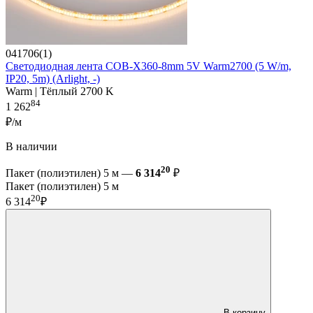
041706(1)
Светодиодная лента COB-X360-8mm 5V Warm2700 (5 W/m,
IP20, 5m) (Arlight, -)
Warm | Тёплый 2700 K
84
1 262
₽/м
В наличии
20
Пакет (полиэтилен) 5 м —
6 314
₽
Пакет (полиэтилен) 5 м
20
6 314
₽
В корзину