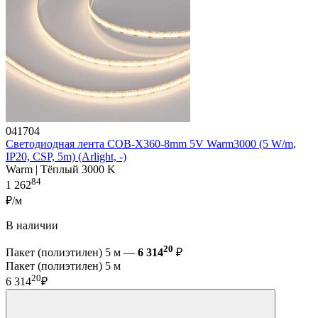
041704
Светодиодная лента COB-X360-8mm 5V Warm3000 (5 W/m,
IP20, CSP, 5m) (Arlight, -)
Warm | Тёплый 3000 K
84
1 262
₽/м
В наличии
20
Пакет (полиэтилен) 5 м —
6 314
₽
Пакет (полиэтилен) 5 м
20
6 314
₽