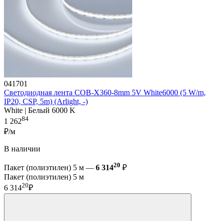
041701
Светодиодная лента COB-X360-8mm 5V White6000 (5 W/m,
IP20, CSP, 5m) (Arlight, -)
White | Белый 6000 K
84
1 262
₽/м
В наличии
20
Пакет (полиэтилен) 5 м —
6 314
₽
Пакет (полиэтилен) 5 м
20
6 314
₽