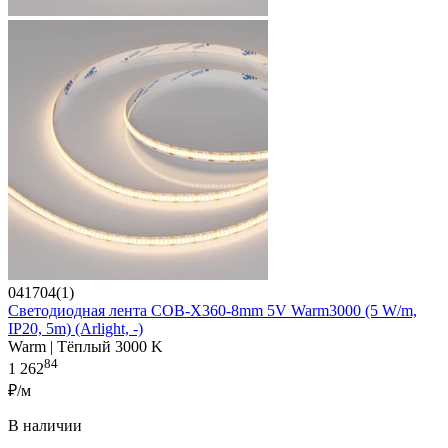
041704(1)
Светодиодная лента COB-X360-8mm 5V Warm3000 (5 W/m,
IP20, 5m) (Arlight, -)
Warm | Тёплый 3000 K
84
1 262
₽/м
В наличии