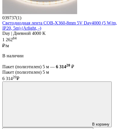
039737(1)
Светодиодная лента COB-X360-8mm 5V Day4000 (5 W/m,
IP20, 5m) (Arlight, -)
Day | Дневной 4000 K
84
1 262
₽/м
В наличии
20
Пакет (полиэтилен) 5 м —
6 314
₽
Пакет (полиэтилен) 5 м
20
6 314
₽
В корзину