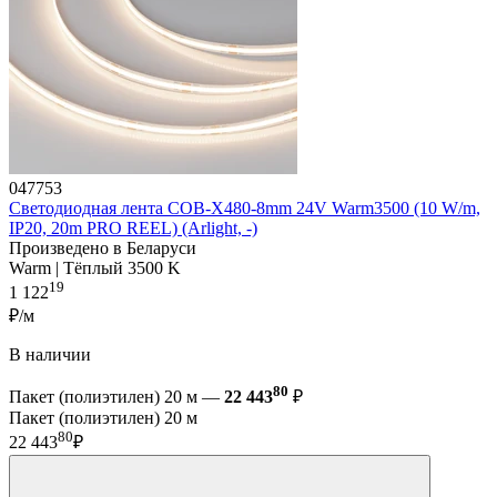
047753
Светодиодная лента COB-X480-8mm 24V Warm3500 (10 W/m,
IP20, 20m PRO REEL) (Arlight, -)
Произведено в Беларуси
Warm | Тёплый 3500 K
19
1 122
₽/м
В наличии
80
Пакет (полиэтилен) 20 м —
22 443
₽
Пакет (полиэтилен) 20 м
80
22 443
₽