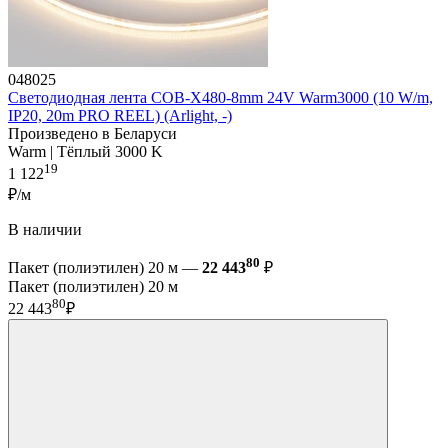
048025
Светодиодная лента COB-X480-8mm 24V Warm3000 (10 W/m,
IP20, 20m PRO REEL) (Arlight, -)
Произведено в Беларуси
Warm | Тёплый 3000 K
19
1 122
₽/м
В наличии
80
Пакет (полиэтилен) 20 м —
22 443
₽
Пакет (полиэтилен) 20 м
80
22 443
₽