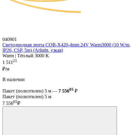
040901
Светодиодная лента COB-X420-4mm 24V Warm3000 (10 W/m,
IP20, CSP, 5m) (Arlight, узкая)
Warm | Тёплый 3000 K
21
1 511
₽/м
В наличии
05
Пакет (полиэтилен) 5 м —
7 556
₽
Пакет (полиэтилен) 5 м
05
7 556
₽