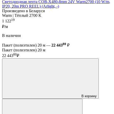
Светодиодная лента COB-X480-8mm 24V Warm2700 (10 W/m,
IP20, 20m PRO REEL) (Arlight, -)
Произведено в Беларуси
Warm | Тёплый 2700 K
19
1 122
₽/м
В наличии
80
Пакет (полиэтилен) 20 м —
22 443
₽
Пакет (полиэтилен) 20 м
80
22 443
₽
В корзину