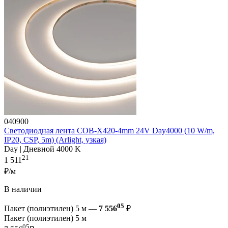
040900
Светодиодная лента COB-X420-4mm 24V Day4000 (10 W/m,
IP20, CSP, 5m) (Arlight, узкая)
Day | Дневной 4000 K
21
1 511
₽/м
В наличии
05
Пакет (полиэтилен) 5 м —
7 556
₽
Пакет (полиэтилен) 5 м
05