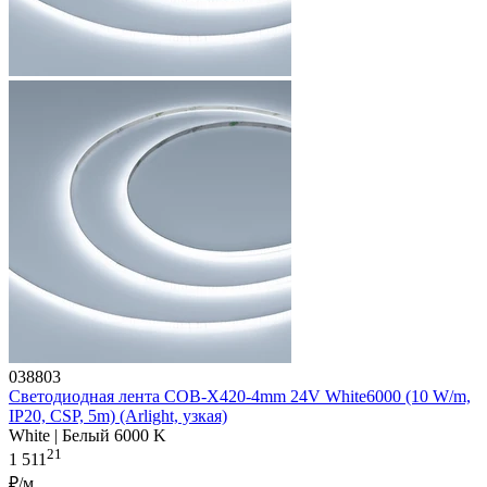
038803
Светодиодная лента COB-X420-4mm 24V White6000 (10 W/m,
IP20, CSP, 5m) (Arlight, узкая)
White | Белый 6000 K
21
1 511
₽/м