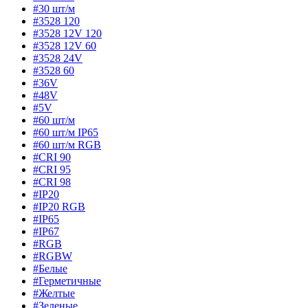
#30 шт/м
#3528 120
#3528 12V 120
#3528 12V 60
#3528 24V
#3528 60
#36V
#48V
#5V
#60 шт/м
#60 шт/м IP65
#60 шт/м RGB
#CRI 90
#CRI 95
#CRI 98
#IP20
#IP20 RGB
#IP65
#IP67
#RGB
#RGBW
#Белые
#Герметичные
#Желтые
#Зеленые