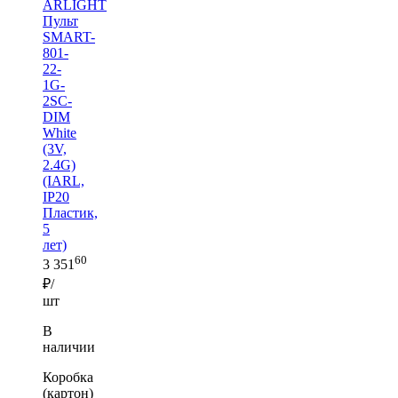
ARLIGHT
Пульт
SMART-
801-
22-
1G-
2SC-
DIM
White
(3V,
2.4G)
(IARL,
IP20
Пластик,
5
лет)
60
3 351
₽/
шт
В
наличии
Коробка
(картон)