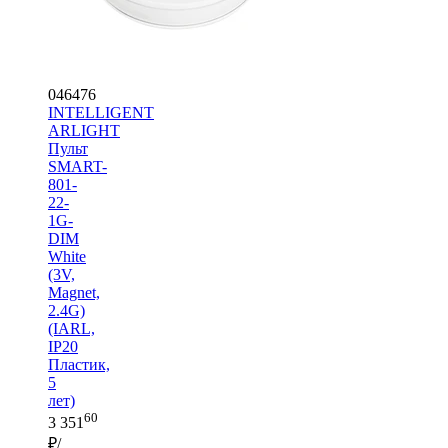
046476
INTELLIGENT
ARLIGHT
Пульт
SMART-
801-
22-
1G-
DIM
White
(3V,
Magnet,
2.4G)
(IARL,
IP20
Пластик,
5
лет)
60
3 351
₽/