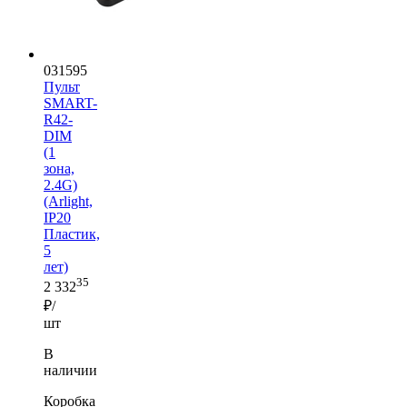
031595
Пульт
SMART-
R42-
DIM
(1
зона,
2.4G)
(Arlight,
IP20
Пластик,
5
лет)
35
2 332
₽/
шт
В
наличии
Коробка