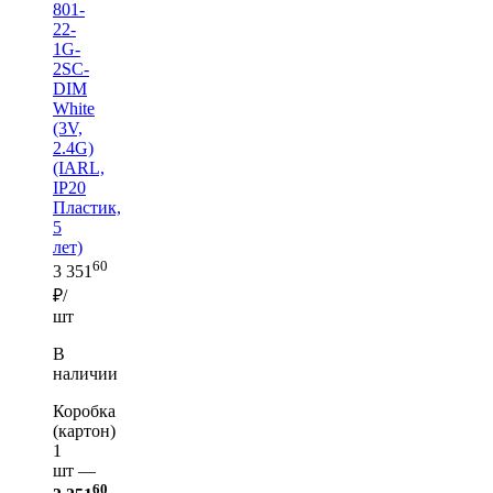
801-
22-
1G-
2SC-
DIM
White
(3V,
2.4G)
(IARL,
IP20
Пластик,
5
лет)
60
3 351
₽/
шт
В
наличии
Коробка
(картон)
1
шт —
60