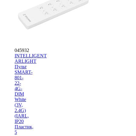
045932
INTELLIGENT
ARLIGHT
Пульт
SMART-
801-
22-
4G-
DIM
White
(3V,
2.4G)
(IARL,
IP20
Пластик,
5