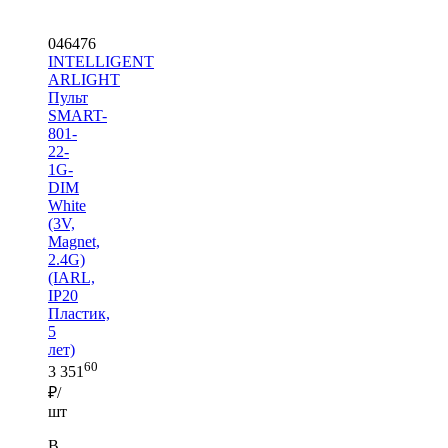
046476
INTELLIGENT
ARLIGHT
Пульт
SMART-
801-
22-
1G-
DIM
White
(3V,
Magnet,
2.4G)
(IARL,
IP20
Пластик,
5
лет)
60
3 351
₽/
шт
В