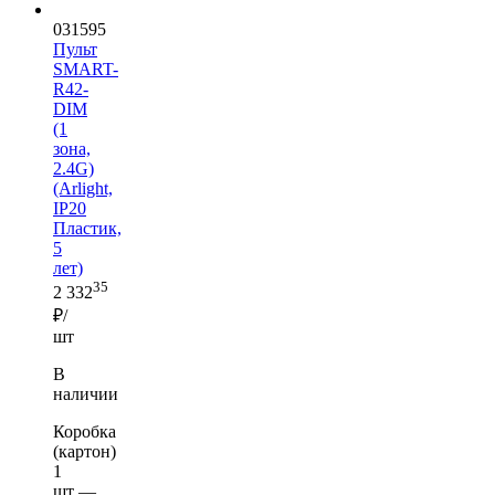
031595
Пульт
SMART-
R42-
DIM
(1
зона,
2.4G)
(Arlight,
IP20
Пластик,
5
лет)
35
2 332
₽/
шт
В
наличии
Коробка
(картон)
1
шт —