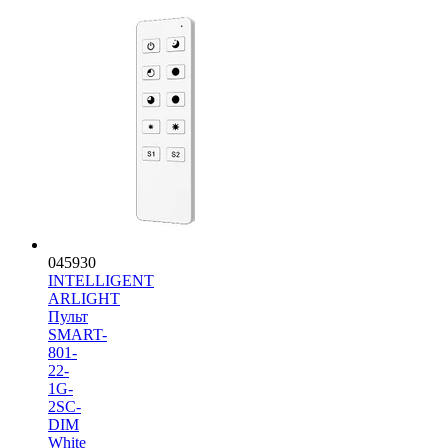
045930
INTELLIGENT
ARLIGHT
Пульт
SMART-
801-
22-
1G-
2SC-
DIM
White