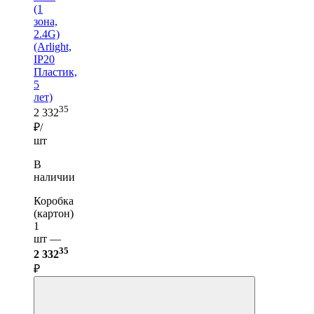
(1
зона,
2.4G)
(Arlight,
IP20
Пластик,
5
лет)
35
2 332
₽/
шт
В
наличии
Коробка
(картон)
1
шт —
35
2 332
₽