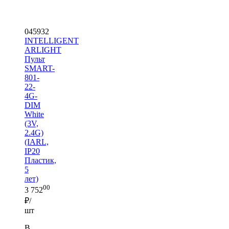
045932
INTELLIGENT
ARLIGHT
Пульт
SMART-
801-
22-
4G-
DIM
White
(3V,
2.4G)
(IARL,
IP20
Пластик,
5
лет)
00
3 752
₽/
шт
В