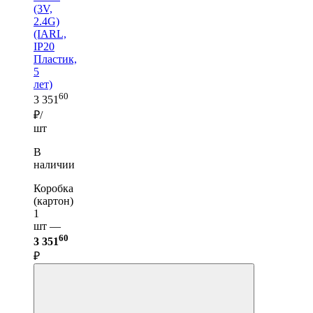
(3V,
2.4G)
(IARL,
IP20
Пластик,
5
лет)
60
3 351
₽/
шт
В
наличии
Коробка
(картон)
1
шт —
60
3 351
₽