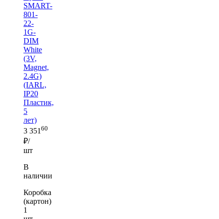
SMART-
801-
22-
1G-
DIM
White
(3V,
Magnet,
2.4G)
(IARL,
IP20
Пластик,
5
лет)
60
3 351
₽/
шт
В
наличии
Коробка
(картон)
1
шт —