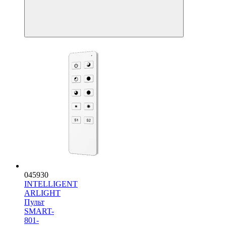
045930
INTELLIGENT
ARLIGHT
Пульт
SMART-
801-