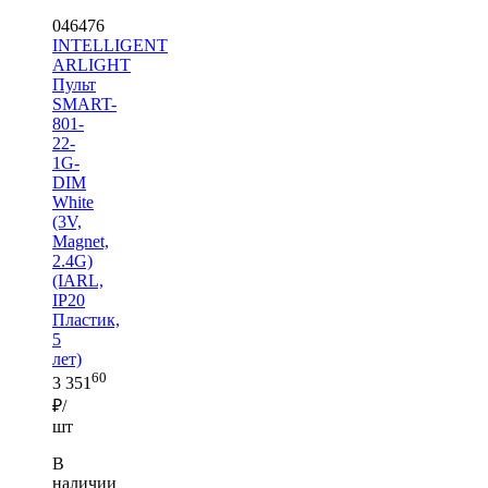
046476
INTELLIGENT
ARLIGHT
Пульт
SMART-
801-
22-
1G-
DIM
White
(3V,
Magnet,
2.4G)
(IARL,
IP20
Пластик,
5
лет)
60
3 351
₽/
шт
В
наличии