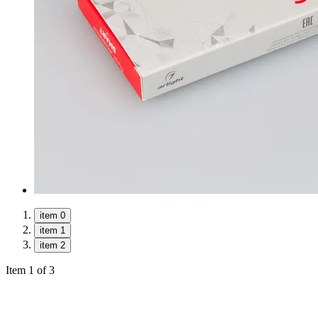
item 0
item 1
item 2
Item 1 of 3