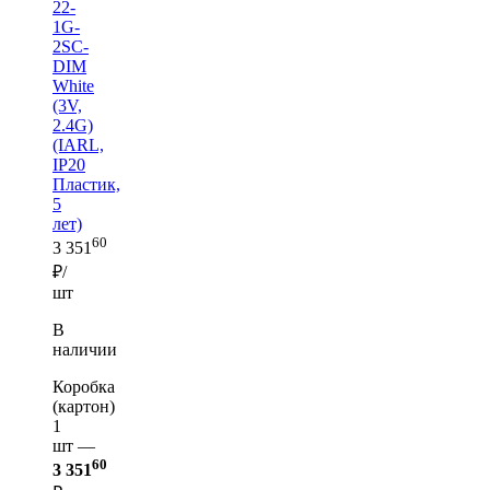
22-
1G-
2SC-
DIM
White
(3V,
2.4G)
(IARL,
IP20
Пластик,
5
лет)
60
3 351
₽/
шт
В
наличии
Коробка
(картон)
1
шт —
60
3 351