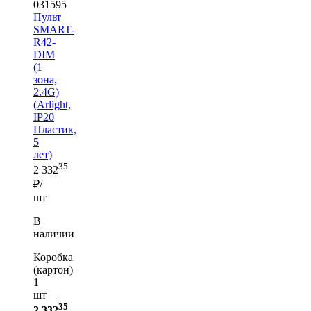
031595
Пульт
SMART-
R42-
DIM
(1
зона,
2.4G)
(Arlight,
IP20
Пластик,
5
лет)
35
2 332
₽/
шт
В
наличии
Коробка
(картон)
1
шт —
35
2 332