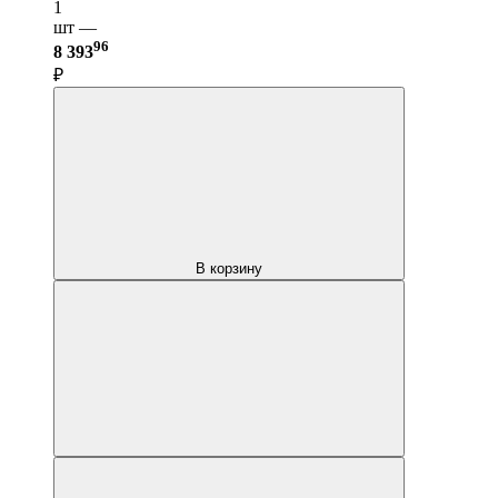
1
шт —
96
8 393
₽
В корзину