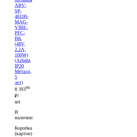
ARV-
SP-
48100-
MAG-
VIBE-
PFC-
BK
(48V,
2.2A,
100W)
(Arlight,
IP20
Металл,
5
лет)
96
8 393
₽/
шт
В
наличии
Коробка
(картон)