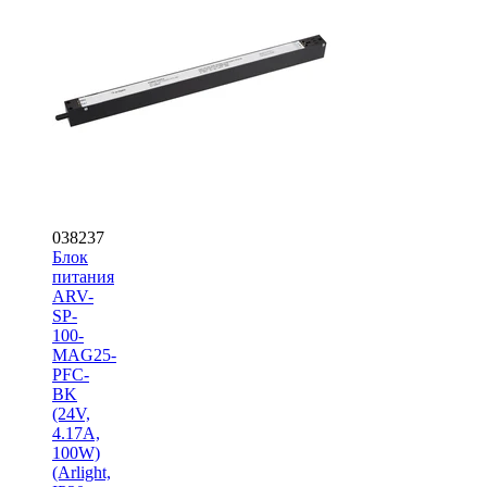
038237
Блок
питания
ARV-
SP-
100-
MAG25-
PFC-
BK
(24V,
4.17A,
100W)
(Arlight,