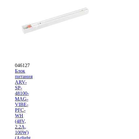
046127
Блок
питания
ARV-
SP-
48100-
MAG-
VIBE-
PFC-
WH
(48V,
2.2A,
100W)
(Arlight,