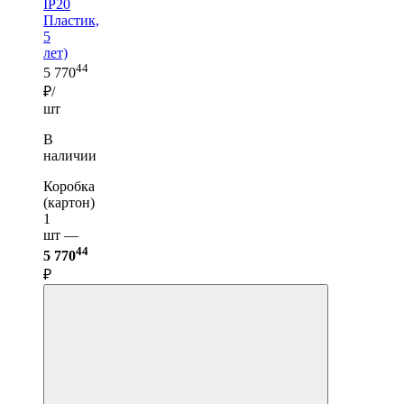
IP20
Пластик,
5
лет)
44
5 770
₽/
шт
В
наличии
Коробка
(картон)
1
шт —
44
5 770
₽