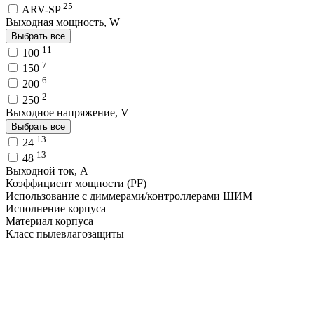
25
ARV-SP
Выходная мощность, W
Выбрать все
11
100
7
150
6
200
2
250
Выходное напряжение, V
Выбрать все
13
24
13
48
Выходной ток, A
Коэффициент мощности (PF)
Использование с диммерами/контроллерами ШИМ
Исполнение корпуса
Материал корпуса
Класс пылевлагозащиты