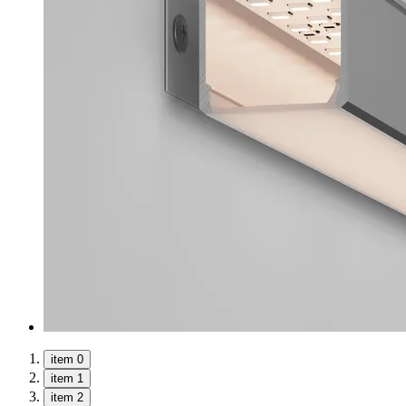
item 0
item 1
item 2