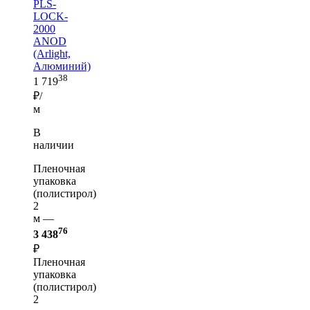
PLS-
LOCK-
2000
ANOD
(Arlight,
Алюминий)
38
1 719
₽/
м
В
наличии
Пленочная
упаковка
(полистирол)
2
м —
76
3 438
₽
Пленочная
упаковка
(полистирол)
2