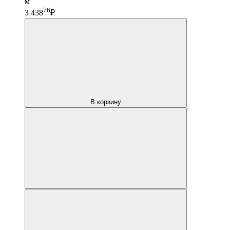
м
76
3 438
₽
В корзину