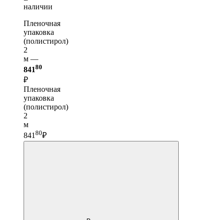
наличии
Пленочная
упаковка
(полистирол)
2
м —
80
841
₽
Пленочная
упаковка
(полистирол)
2
м
80
841
₽