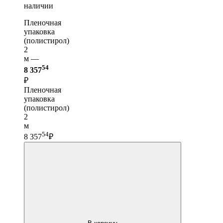
наличии
Пленочная
упаковка
(полистирол)
2
м —
54
8 357
₽
Пленочная
упаковка
(полистирол)
2
м
54
8 357
₽