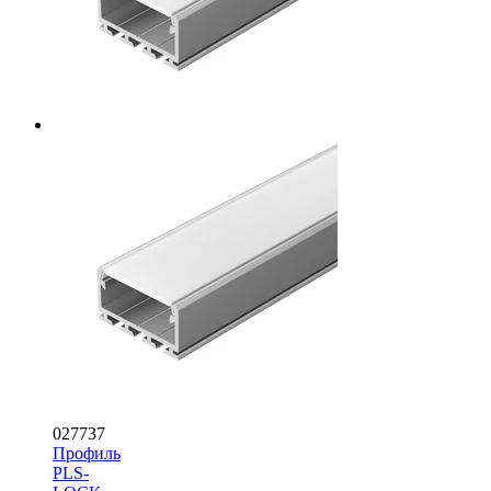
027737
Профиль
PLS-