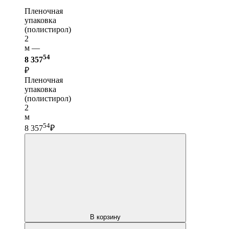
Пленочная
упаковка
(полистирол)
2
м —
54
8 357
₽
Пленочная
упаковка
(полистирол)
2
м
54
8 357
₽
В корзину