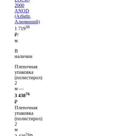
2000
ANOD
(Arlight,
Алюминий)
38
1 719
₽/
м
В
наличии
Пленочная
упаковка
(полистирол)
2
м —
76
3 438
₽
Пленочная
упаковка
(полистирол)
2
м
76