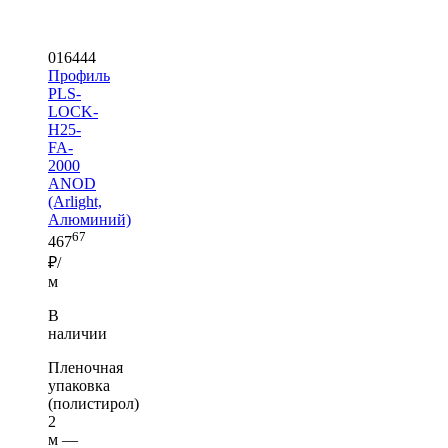
016444
Профиль
PLS-
LOCK-
H25-
FA-
2000
ANOD
(Arlight,
Алюминий)
67
467
₽/
м
В
наличии
Пленочная
упаковка
(полистирол)
2
м —