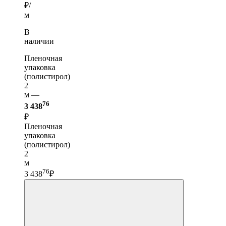
₽/
м
В
наличии
Пленочная
упаковка
(полистирол)
2
м —
76
3 438
₽
Пленочная
упаковка
(полистирол)
2
м
76
3 438
₽