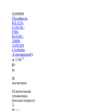
020909
Профиль
KLUS-
LOCK-
FM-
BASE-
2000
ANOD
(Arlight,
Алюминий)
77
4 178
₽/
м
В
наличии
Пленочная
упаковка
(полистирол)
2
м —