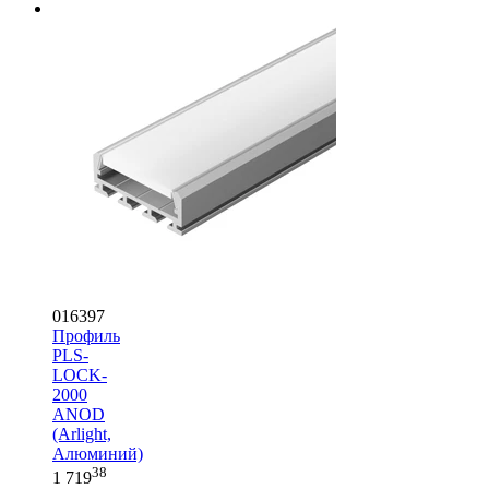
016397
Профиль
PLS-
LOCK-
2000
ANOD
(Arlight,
Алюминий)
38
1 719