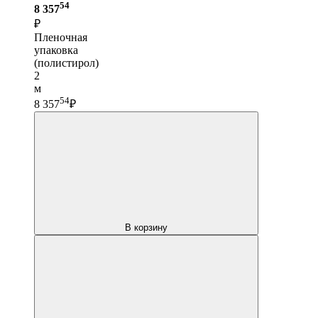
54
8 357
₽
Пленочная
упаковка
(полистирол)
2
м
54
8 357
₽
В корзину