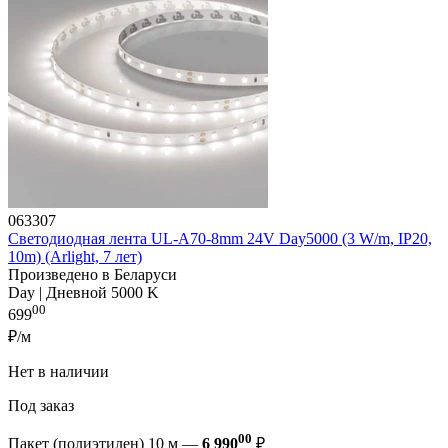
063307
Светодиодная лента UL-A70-8mm 24V Day5000 (3 W/m, IP20,
10m) (Arlight, 7 лет)
Произведено в Беларуси
Day | Дневной 5000 K
00
699
₽/м
Нет в наличии
Под заказ
00
Пакет (полиэтилен) 10 м —
6 990
₽