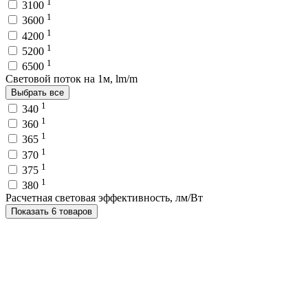
1
3100
1
3600
1
4200
1
5200
1
6500
Световой поток на 1м, lm/m
Выбрать все
1
340
1
360
1
365
1
370
1
375
1
380
Расчетная световая эффективность, лм/Вт
Показать 6 товаров