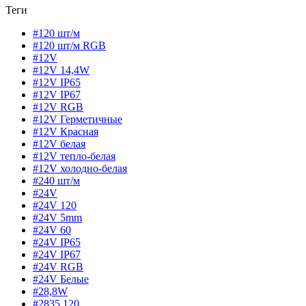
Теги
#120 шт/м
#120 шт/м RGB
#12V
#12V 14,4W
#12V IP65
#12V IP67
#12V RGB
#12V Герметичные
#12V Красная
#12V белая
#12V тепло-белая
#12V холодно-белая
#240 шт/м
#24V
#24V 120
#24V 5mm
#24V 60
#24V IP65
#24V IP67
#24V RGB
#24V Белые
#28,8W
#2835 120