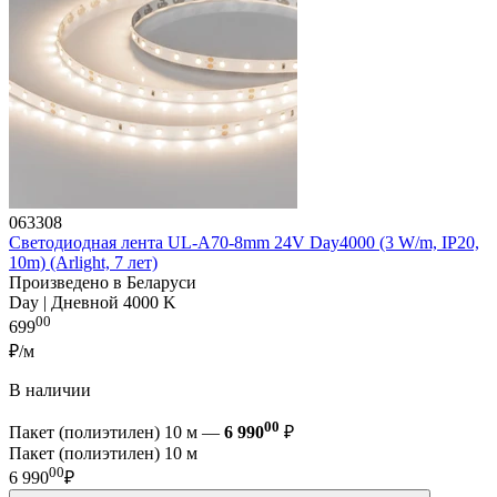
063308
Светодиодная лента UL-A70-8mm 24V Day4000 (3 W/m, IP20,
10m) (Arlight, 7 лет)
Произведено в Беларуси
Day | Дневной 4000 K
00
699
₽/м
В наличии
00
Пакет (полиэтилен) 10 м —
6 990
₽
Пакет (полиэтилен) 10 м
00
6 990
₽