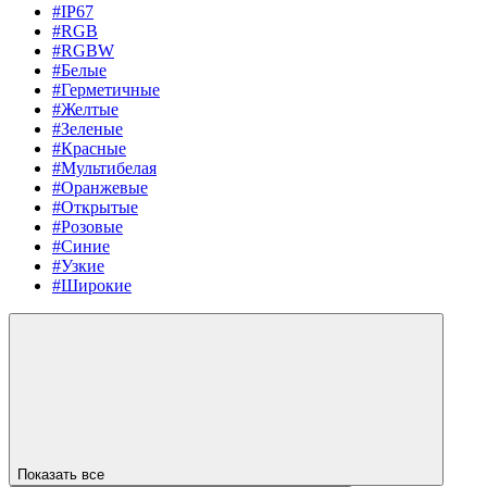
#IP67
#RGB
#RGBW
#Белые
#Герметичные
#Желтые
#Зеленые
#Красные
#Мультибелая
#Оранжевые
#Открытые
#Розовые
#Синие
#Узкие
#Широкие
Показать все