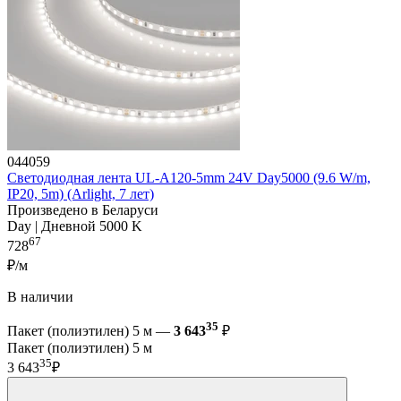
044059
Светодиодная лента UL-A120-5mm 24V Day5000 (9.6 W/m,
IP20, 5m) (Arlight, 7 лет)
Произведено в Беларуси
Day | Дневной 5000 K
67
728
₽/м
В наличии
35
Пакет (полиэтилен) 5 м —
3 643
₽
Пакет (полиэтилен) 5 м
35
3 643
₽