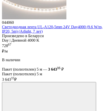
044060
Светодиодная лента UL-A120-5mm 24V Day4000 (9.6 W/m,
IP20, 5m) (Arlight, 7 лет)
Произведено в Беларуси
Day | Дневной 4000 K
67
728
₽/м
В наличии
35
Пакет (полиэтилен) 5 м —
3 643
₽
Пакет (полиэтилен) 5 м
35
3 643
₽