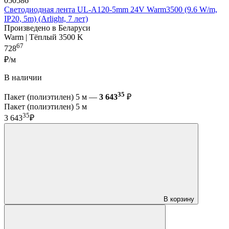
050586
Светодиодная лента UL-A120-5mm 24V Warm3500 (9.6 W/m,
IP20, 5m) (Arlight, 7 лет)
Произведено в Беларуси
Warm | Тёплый 3500 K
67
728
₽/м
В наличии
35
Пакет (полиэтилен) 5 м —
3 643
₽
Пакет (полиэтилен) 5 м
35
3 643
₽
В корзину