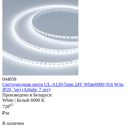
044058
Светодиодная лента UL-A120-5mm 24V White6000 (9.6 W/m,
IP20, 5m) (Arlight, 7 лет)
Произведено в Беларуси
White | Белый 6000 K
67
728
₽/м
В наличии