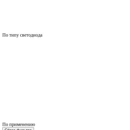
По типу светодиода
По применению