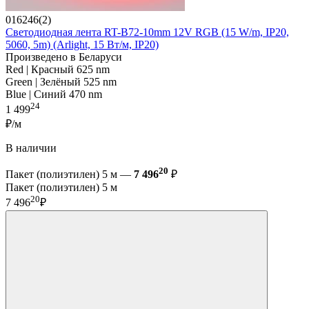
016246(2)
Светодиодная лента RT-B72-10mm 12V RGB (15 W/m, IP20,
5060, 5m) (Arlight, 15 Вт/м, IP20)
Произведено в Беларуси
Red | Красный 625 nm
Green | Зелёный 525 nm
Blue | Синий 470 nm
24
1 499
₽/м
В наличии
20
Пакет (полиэтилен) 5 м —
7 496
₽
Пакет (полиэтилен) 5 м
20
7 496
₽