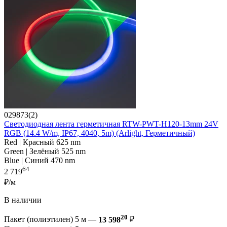
029873(2)
Светодиодная лента герметичная RTW-PWT-H120-13mm 24V
RGB (14.4 W/m, IP67, 4040, 5m) (Arlight, Герметичный)
Red | Красный 625 nm
Green | Зелёный 525 nm
Blue | Синий 470 nm
64
2 719
₽/м
В наличии
20
Пакет (полиэтилен) 5 м —
13 598
₽