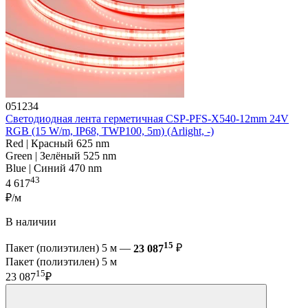
051234
Светодиодная лента герметичная CSP-PFS-X540-12mm 24V
RGB (15 W/m, IP68, TWP100, 5m) (Arlight, -)
Red | Красный 625 nm
Green | Зелёный 525 nm
Blue | Синий 470 nm
43
4 617
₽/м
В наличии
15
Пакет (полиэтилен) 5 м —
23 087
₽
Пакет (полиэтилен) 5 м
15
23 087
₽