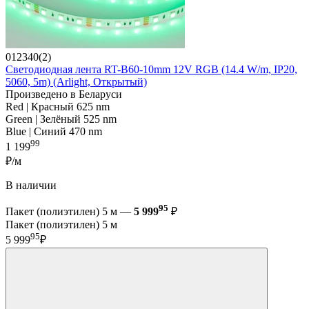
012340(2)
Светодиодная лента RT-B60-10mm 12V RGB (14.4 W/m, IP20,
5060, 5m) (Arlight, Открытый)
Произведено в Беларуси
Red | Красный 625 nm
Green | Зелёный 525 nm
Blue | Синий 470 nm
99
1 199
₽/м
В наличии
95
Пакет (полиэтилен) 5 м —
5 999
₽
Пакет (полиэтилен) 5 м
95
5 999
₽