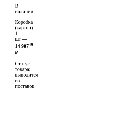
В
наличии
Коробка
(картон)
1
шт —
49
14 907
₽
Статус
товара:
выводится
из
поставок