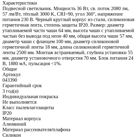
Характеристики
Подвесной светильник. Мощность 36 Вт, св. поток 2080 лм,
57 лм/Вт, тёплый 3000 K, CRI>90, угол 360°, напряжение
питания 230 В. Черный круглый корпус из стали, силиконовая
герметичная лента, степень защиты IP20. Размер: диаметр
утапливаемой части чаши 64 мм, высота чаши с утапливаемой
частью без вывода под неон 40 мм, общая высота чаши 57 мм,
диаметр чаши с фланцем 100 мм, диаметр силиконовой
герметичной ленты 18 мм, длина силиконовой герметичной
ленты 2500 мм. Монтаж встраиваемый, глубина установки 55
мм, диаметр установочного отверстия 70 мм. Блок питания 24
В, 1880 мА, пульсация <1%.
Общие
Артикул
043390
Гарантийный срок
3 год(а)
Индивидуальная покраска
Не выполняется
Класс пылевлагозащиты
IP20
Материал корпуса
Алюминий
Материал рассеивателя/плафона
Силикон