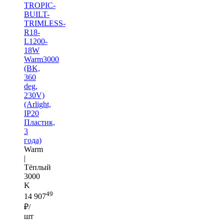
TROPIC-
BUILT-
TRIMLESS-
R18-
L1200-
18W
Warm3000
(BK,
360
deg,
230V)
(Arlight,
IP20
Пластик,
3
года)
Warm
|
Тёплый
3000
K
49
14 907
₽/
шт