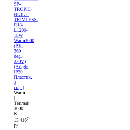
SP-
TROPIC-
BUILT-
TRIMLESS-
R18-
L1200-
18W
Warm3000
(BK,
360
deg,
230V)
(Arlight,
IP20
Пластик,
3
года)
Warm
|
Тёплый
3000
K
74
13 416
₽/