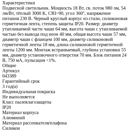
Характеристики
Подвесной светильник. Мощность 18 Вт, св. поток 980 лм, 54
лм/Вт, тёплый 3000 K, CRI>90, угол 360°, напряжение
питания 230 В. Черный круглый корпус из стали, силиконовая
герметичная лента, степень защиты IP20. Размер: диаметр
утапливаемой части чаши 64 мм, высота чаши с утапливаемой
частью без вывода под неон 40 мм, общая высота чаши 57 мм,
диаметр чаши с фланцем 100 мм, диаметр силиконовой
герметичной ленты 18 мм, длина силиконовой герметичной
ленты 1200 мм. Монтаж встраиваемый, глубина установки 55
мм, диаметр установочного отверстия 70 мм. Блок питания 24
В, 750 мА, пульсация <1%.
Общие
Артикул
043389
Гарантийный срок
3 год(а)
Индивидуальная покраска
Не выполняется
Класс пылевлагозащиты
IP20
Материал корпуса
Алюминий
Материал рассеивателя/плафона
Силикон