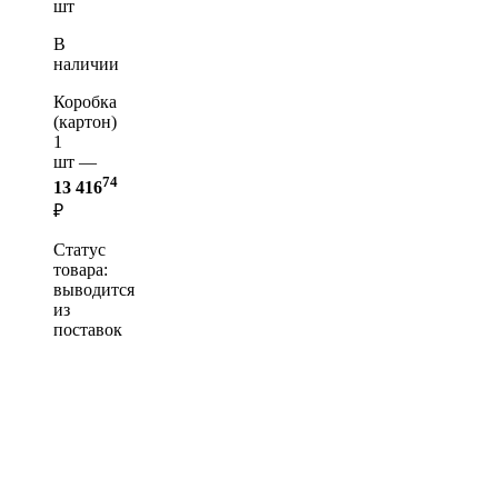
шт
В
наличии
Коробка
(картон)
1
шт —
74
13 416
₽
Статус
товара:
выводится
из
поставок